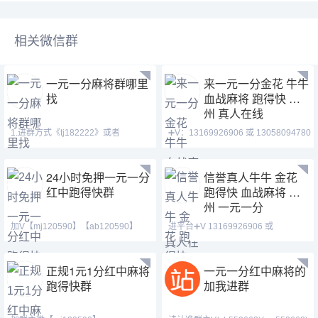
相关微信群
一元一分麻将群哪里
来一元一分金花 牛牛
找
血战麻将 跑得快 德
州 真人在线
1.进群方式《tj182222》或者
➕V：13169926906 或 13058094780
《cj42222》QQ(371146023)
QQ:3122617673 玩
24小时免押一元一分
信誉真人牛牛 金花
红中跑得快群
跑得快 血战麻将 德
州 一元一分
加V【mj120590】【ab120590】
进平台➕V 13169926906 或
【hf420624】24小时火爆
13058094780 QQ:3122617
正规1元1分红中麻将
一元一分红中麻将的
跑得快群
加我进群