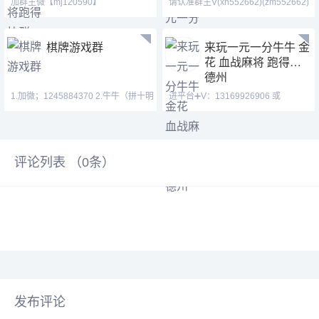
加群主微【mj120590】
请认准群主V(xh552662)(zm552662)
【ab120590】【hf420624】（十五
【1438079643】（一元
张
棋牌游戏群
来玩一元一分牛牛 金
花 血战麻将 跑得快
德州
1.加微；1245884370 2.牛牛（拼十明
进平台➕V：13169926906 或
牌抢庄），金花（拼三张），跑得
13058094780 QQ:31226176
评论列表 （
0
条）
发布评论