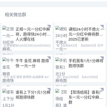
相关微信群
正规一元一分红中麻
通知24小时不熄火 一
将，跑得快24小时真
元一分红中麻将群
人火爆在线
2025已更新
认准管理加V(xh552662)(zm552662)
微【dd888420】 【td888420】红中
【1438079643】一局
麻将 跑得快 全天24
牛牛 金花 麻将 跑得
手机我有1元1分麻将
快 一元一分
跑得快群
牛牛 金花 麻将 跑得快 血战麻将 ➕V：
加V【mj120590】【ab120590】
13169926906 或
【hf420624】加不上微信
谁有上下分1元1分麻
【现场结局】谁有广
将跑得快群
东一元一分红中麻将
群