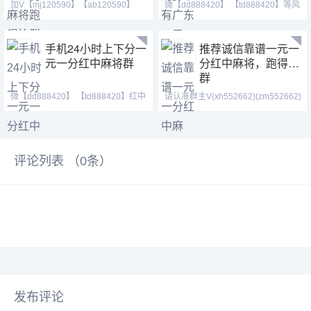
加V【mj120590】【ab120590】
微【dd888420】 【td888420】等风
【hf420624】血战换三张
也等你。喜欢打麻将
手机24小时上下分一
推荐诚信靠谱一元一
元一分红中麻将群
分红中麻将，跑得快
群
微【dd888420】 【td888420】红中
请认准群主V(xh552662)(zm552662)
麻将群、跑得快群。
【1438079643】（一元
评论列表 （
0
条）
发布评论