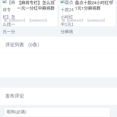
【麻将专栏】怎么找
盘点十款24小时红中
一元一分红中麻将群
1元1分麻将群
微【td888420】 【dd888420】
微【td888420】 【dd888420】
【td21155】红中麻将群、
【td21155】红中麻将群、
评论列表 （
0
条）
发布评论