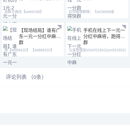
加群主微信【wb66169】
红中麻将群微：【xh29008或
【wb66511】 一局一清，真人实战，
xh19008】【tj19008】QQ：(3782
【现场结局】谁有广
手机在线上下一元一
东一元一分红中麻将
分红中麻将，跑得快
群
群
微【td888420】 【dd888420】
认准管理加V(xh552662)(zm552662)
【td21155】红中麻将 跑
【1438079643】喜欢
评论列表 （
0
条）