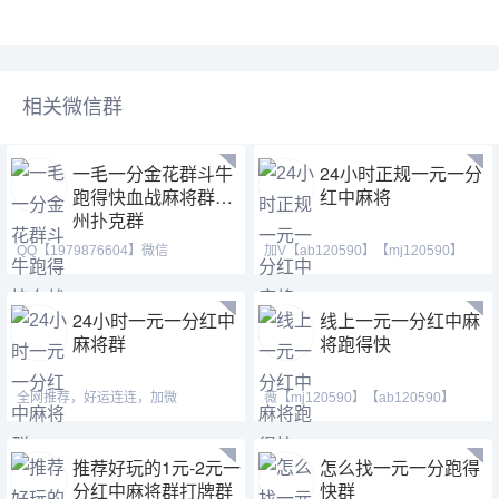
相关微信群
一毛一分金花群斗牛
24小时正规一元一分
跑得快血战麻将群德
红中麻将
州扑克群
QQ【1979876604】微信
加V【ab120590】【mj120590】
【2416921397】 跑得快群亲友圈
【hf420624】我在等一个
24小时一元一分红中
线上一元一分红中麻
麻将群
将跑得快
全网推荐，好运连连，加微
薇【mj120590】【ab120590】
【xh29008或xh19008】【tj19008
【hf420624】，最火热的跑得
推荐好玩的1元-2元一
怎么找一元一分跑得
分红中麻将群打牌群
快群