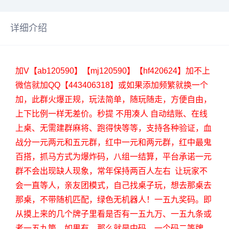
详细介绍
加V【ab120590】【mj120590】【hf420624】加不上
微信就加QQ【443406318】或如果添加频繁就换一个
加，此群火爆正规，玩法简单，随玩随走，方便自由，
上下比例一样无差价。秒提 不用凑人 自动结账、在线
上桌、无需建群麻将、跑得快等等，支持各种验证，血
战分一元两元和五元群，红中一元和两元群，红中最鬼
百搭，抓马方式为爆炸码，八组一结算，平台承诺一元
群不会出现缺人现象，常年保持两百人左右 让玩家不
会一直等人，亲友团模式，自己找桌子玩，想去那桌去
那桌，不带随机匹配，绿色无机器人！一五九奖码。即
从摸上来的几个牌子里看是否有一五九万、一五九条或
者一五九筒。如果有，那么就是中码。一个码二等牌