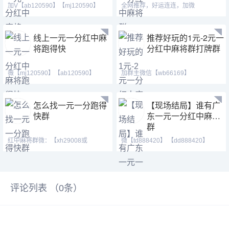
加V【ab120590】【mj120590】
全网推荐，好运连连，加微
【hf420624】我在等一个
【xh29008或xh19008】【tj19008
线上一元一分红中麻
推荐好玩的1元-2元一
将跑得快
分红中麻将群打牌群
薇【mj120590】【ab120590】
加群主微信【wb66169】
【hf420624】，最火热的跑得
【wb66511】 一局一清，真人实战，
怎么找一元一分跑得
【现场结局】谁有广
快群
东一元一分红中麻将
群
红中麻将群微：【xh29008或
微【td888420】 【dd888420】
xh19008】【tj19008】QQ：(3782
【td21155】红中麻将 跑
评论列表 （
0
条）