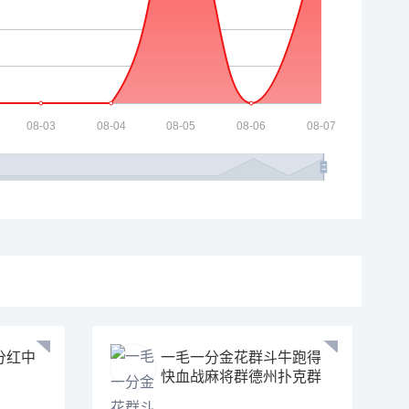
分红中
一毛一分金花群斗牛跑得
快血战麻将群德州扑克群