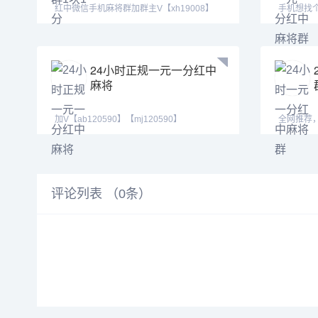
红中微信手机麻将群加群主V【xh19008】
手机想找
【xh29008】【t
24小时正规一元一分红中
麻将
加V【ab120590】【mj120590】
全网推荐，
【hf420624】我在等一个
xh19008
评论列表 （
0
条）