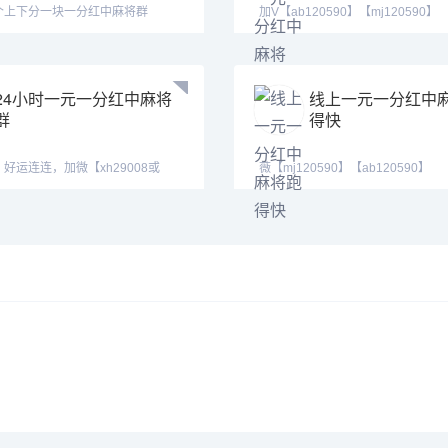
个上下分一块一分红中麻将群
加V【ab120590】【mj120590】
【hf420624】此群火爆正
24小时一元一分红中麻将
线上一元一分红中
群
得快
好运连连，加微【xh29008或
薇【mj120590】【ab120590】
】【tj19008
【hf420624】，最火热的跑得