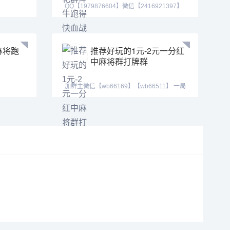
QQ【1979876604】微信【2416921397】
跑得快群亲友圈
麻将跑
推荐好玩的1元-2元一分红
中麻将群打牌群
加群主微信【wb66169】【wb66511】 一局
一清，真人实战，