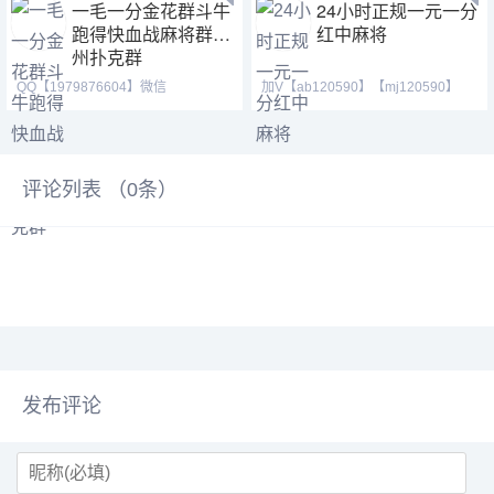
一毛一分金花群斗牛
24小时正规一元一分
跑得快血战麻将群德
红中麻将
州扑克群
QQ【1979876604】微信
加V【ab120590】【mj120590】
【2416921397】 跑得快群亲友圈
【hf420624】我在等一个
评论列表 （
0
条）
发布评论