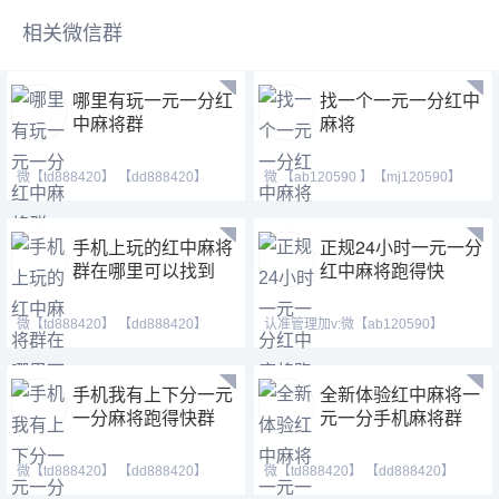
相关微信群
哪里有玩一元一分红
找一个一元一分红中
中麻将群
麻将
微【td888420】 【dd888420】
微 【ab120590 】【mj120590】
【td21155】等风也等你。
【hf420624】（一元俩元红
手机上玩的红中麻将
正规24小时一元一分
群在哪里可以找到
红中麻将跑得快
微【td888420】 【dd888420】
认准管理加v:微【ab120590】
【td21155】等风也等你。
【mj120590】【hf420624
手机我有上下分一元
全新体验红中麻将一
一分麻将跑得快群
元一分手机麻将群
微【td888420】 【dd888420】
微【td888420】 【dd888420】
【td21155】红中麻将 跑
【td21155】红中麻将 跑