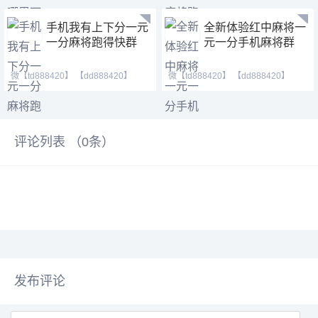
手机我有上下分一元
全新体验红中麻将一
一分麻将跑得快群
元一分手机麻将群
微【td888420】 【dd888420】
微【td888420】 【dd888420】
【td21155】红中麻将 跑
【td21155】红中麻将 跑
评论列表 （
0
条）
发布评论