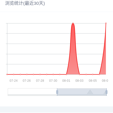
浏览统计(最近30天)