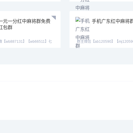
590】下好游戏我
群内跑包包赔支
一元一分红中麻将群免费
手机广东红中麻将
红包群
【wb887131】【wb66511】七
群主微信【ab120590】【mj1205
群！随
【hf420624】亲友团