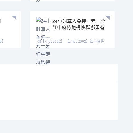
【hf420624】七年靠谱老
群
24小时真人免押一元一分
红中麻将跑得快群哪里有
90】
微【xh552662】 【zm552662】红中麻将
群、跑得快群。