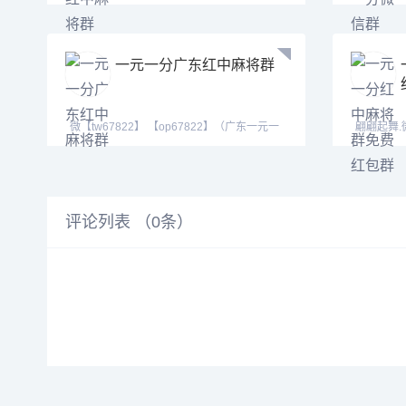
加QQ(39621643
【ab120
一元一分广东红中麻将群
微【tw67822】 【op67822】（广东一元一
翩翩起舞.微
分红中癞子爆炸
年稳定老
评论列表 （
0
条）