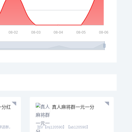
一分红
真人麻将群一元一分
带押进群，
加V【mj120590】【ab120590】