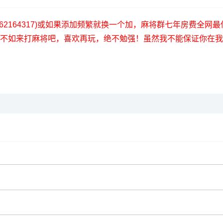
QQ(3962164317)或如果添加频繁就换一个加，麻将群七年房费
晚不如来打麻将吧，喜欢再玩，绝不勉强！虽然我不能保证你在