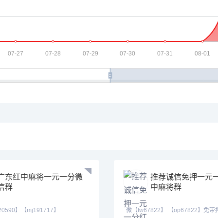
广东红中麻将一元一分微
推荐诚信免押一元
信群
中麻将群
20590】【mj191717】
微【tw67822】 【op67822】免