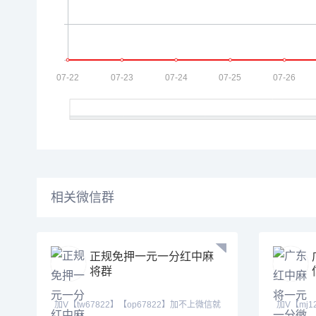
相关微信群
正规免押一元一分红中麻
将群
加V【tw67822】【op67822】加不上微信就
加V【mj1