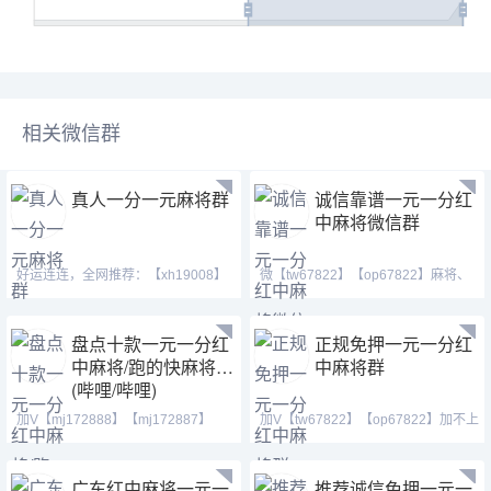
相关微信群
真人一分一元麻将群
诚信靠谱一元一分红
中麻将微信群
好运连连，全网推荐：【xh19008】
微【tw67822】【op67822】麻将、
【xh29008】【tj19008】
一元微信血战麻将，红中
盘点十款一元一分红
正规免押一元一分红
中麻将/跑的快麻将群
中麻将群
(哔哩/哔哩)
加V【mj172888】【mj172887】
加V【tw67822】【op67822】加不上
【mj172889】①活跃火爆
微信就加QQ(39621643
广东红中麻将一元一
推荐诚信免押一元一