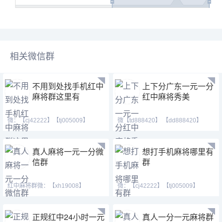
相关微信群
不用到处找手机红中
上下分广东一元一分
麻将群这里有
红中麻将秀美
微：【cj42222】【tj005009】
微【td888420】 【dd888420】
【tj182222】 Q号：(3711460
【td21155】等风也等你。
真人麻将一元一分微
想打手机麻将哪里有
信群
群
红中麻将群微：【xh19008】
微：【cj42222】【tj005009】
【xh29008】【tj19008】QQ：(37
【tj182222】 Q号：(3711460
正规红中24小时一元
真人一分一元麻将群