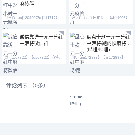
麻将群
群主微【mj120590或mj191717】
好运连连，全网推荐：【xh19008】
【ab120590】欢迎广大麻
【xh29008】【tj19008】
诚信靠谱一元一分红
盘点十款一元一分红
中麻将微信群
中麻将/跑的快麻将群
(哔哩/哔哩)
微【tw67822】【op67822】麻将、
加V【mj172888】【mj172887】
一元微信血战麻将，红中
【mj172889】①活跃火爆
评论列表 （
0
条）