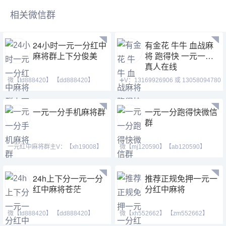
相关微信群
24小时一元一分红中
有金花 牛牛 血战麻
麻将群上下分俊美
将 跑得快 一元一分
真人在线
微【td888420】 【dd888420】
➕V：13169926906 或 13058094780
【td21155】等风也等你。
QQ:3122617673 主
一元一分手机麻将群
一元一分跑得快微信
群
一元红中麻将群主V：【xh19008】
微【mj120590】【ab120590】
【xh29008】【tj19008】
【mj191717】七年稳定老群
24h上下分一元一分
推荐正规免押一元一
红中麻将苍茫
分红中麻将
微【td888420】 【dd888420】
微【xh552662】 【zm552662】
【td21155】红中麻将 跑
【qq1438079643】一元一