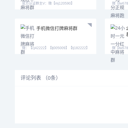
官方认证群主V：微【mj120590】
微【tw67
【ab120590】【mj191717
快 全天24
手机微信打牌麻将群
微：【cj42222】【tj005009】【tj182222】
微【tw67
Q号：(3711460
中麻将群
评论列表 （
0
条）