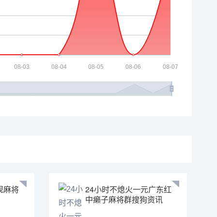
规麻将
24小时不熄火一元广东红
中癞子麻将群搜狗资讯