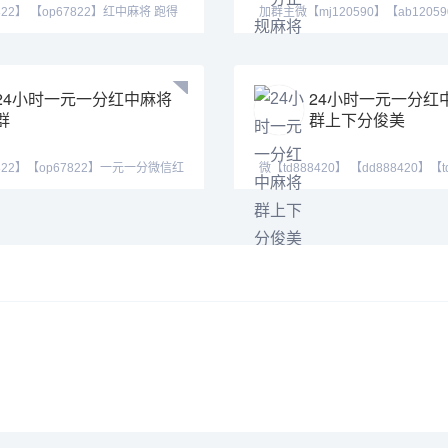
822】 【op67822】红中麻将 跑得
加群主微【mj120590】【ab1205
小
【mj191717】（十五张
24小时一元一分红中麻将
24小时一元一分红
群
群上下分俊美
822】【op67822】一元一分微信红
微【td888420】 【dd888420】【t
，专业
等风也等你。