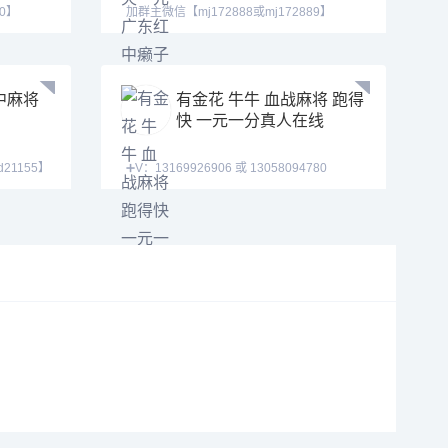
90】
加群主微信【mj172888或mj172889】
【mj172887】 来玩
中麻将
有金花 牛牛 血战麻将 跑得
快 一元一分真人在线
d21155】
➕V：13169926906 或 13058094780
QQ:3122617673 主