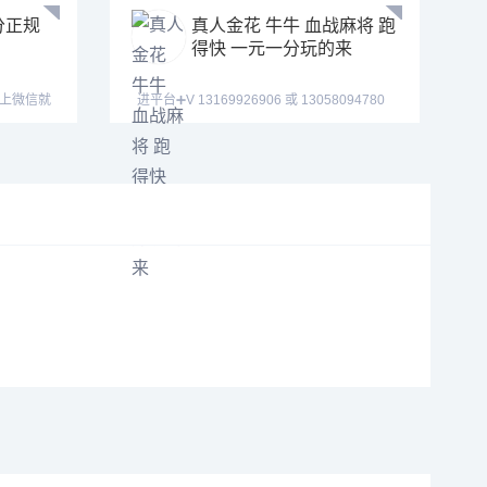
分正规
真人金花 牛牛 血战麻将 跑
得快 一元一分玩的来
加不上微信就
进平台➕V 13169926906 或 13058094780
QQ:3122617