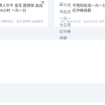
真人牛牛 金花 跑得快 血战
不用到处找一元一
24小时 一元一分
红中麻将群
） 金花 跑得快 血战麻将
加V【tw67822】【op67822】
➕
加QQ(39621643