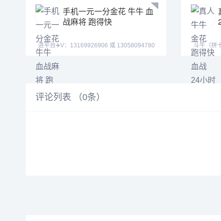
手机一元一分金花 牛牛 血
战麻将 跑得快
进平台➕V：13169926906 或 13058094780
斗牛（拼十/明牌抢庄
QQ:31226176
德州扑克
评论列表 （
0
条）