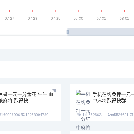
信誉一元一分金花 牛牛 血
手机在线免押一元
战麻将 跑得快
中麻将跑得快群
906 或 13058094780
微【xh552662】 【zm552662
17673
加入我们的火