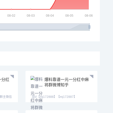
一分红
爆料靠谱一元一分红中麻
将群微博知乎
】加群主微信
加V【mj172888】【mj172887】
【mj172889】我在等一个