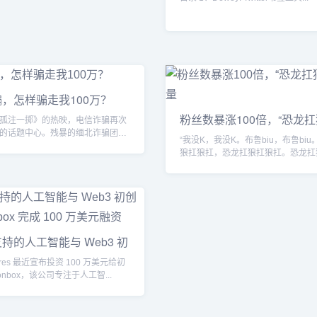
，怎样骗走我100万？
粉丝数暴涨100倍，“恐龙扛
孤注一掷》的热映，电信诈骗再次
的话题中心。残暴的缅北诈骗团
“我没K，我没K。布鲁biu，布鲁bi
害人，再结...
狼扛狼扛，恐龙扛狼扛狼扛。恐龙扛
扛，恐龙扛狼扛...
持的人工智能与 Web3 初
tures 最近宣布投资 100 万美元给初
onbox，该公司专注于人工智...