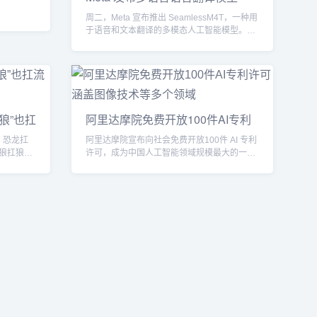
Seam
周二，Meta 宣布推出 SeamlessM4T，一种用
于语音和文本翻译的多模态人工智能模型。作
为一...
狼”也扛
阿里达摩院免费开放100件AI专利
许
u。恐龙扛
阿里达摩院宣布向社会免费开放100件 AI 专利
狼扛狼
许可，成为中国人工智能领域规模最大的一次
专利开放行动...