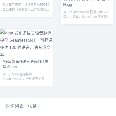
Hugg
科大讯飞表示，根据国家七部委联
合公布的《生成式人工智能服务管
据 The Information 报道，两位知
理暂行办法》要求，旗下大模型已
情人士透露，Salesforce 正在领投
首批顺利完...
Hugg...
Meta 发布多语言语音翻译模
型 Seam
周二，Meta 宣布推出
SeamlessM4T，一种用于语音和
文本翻译的多模态人工智能模型。
作为一...
评论列表 （
0
条）