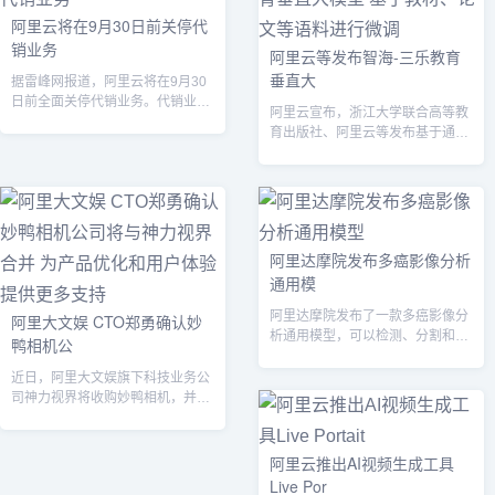
阿里云将在9月30日前关停代
销业务
阿里云等发布智海-三乐教育
垂直大
据雷峰网报道，阿里云将在9月30
日前全面关停代销业务。代销业务
阿里云宣布，浙江大学联合高等教
是云厂商分销体系中的一个细分分
育出版社、阿里云等发布基于通义
支，由渠...
千问7B（70亿参数）模型训练的
智海-三...
阿里达摩院发布多癌影像分析
通用模
阿里达摩院发布了一款多癌影像分
阿里大文娱 CTO郑勇确认妙
析通用模型，可以检测、分割和诊
鸭相机公
断八种主要的高发致死癌症。...
近日，阿里大文娱旗下科技业务公
司神力视界将收购妙鸭相机，并入
公司主体。...
阿里云推出AI视频生成工具
Live Por