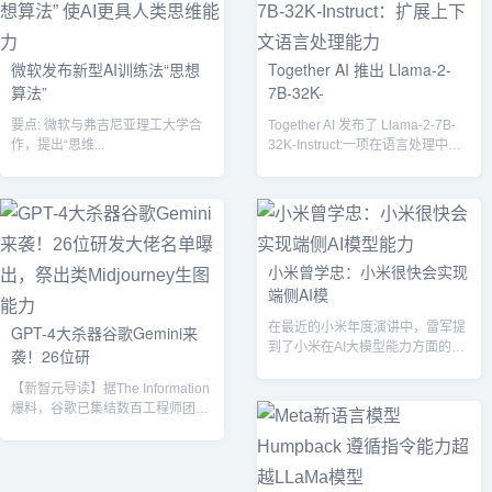
微软发布新型AI训练法“思想
Together AI 推出 Llama-2-
算法”
7B-32K-
要点: 微软与弗吉尼亚理工大学合
Together AI 发布了 Llama-2-7B-
作，提出“思维...
32K-Instruct:一项在语言处理中扩
展...
小米曾学忠：小米很快会实现
端侧AI模
在最近的小米年度演讲中，雷军提
GPT-4大杀器谷歌Gemini来
到了小米在AI大模型能力方面的进
袭！26位研
展。他表示，小爱同学已经正式升
级生成式...
【新智元导读】据The Information
爆料，谷歌已集结数百工程师团
队，全新大杀器Gemini...