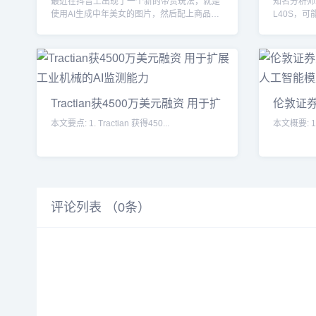
最近在抖音上出现了一个新的带货玩法，就是
知名分析师
使用AI生成中年美女的图片，然后配上商品照
L40S，可
片制作成图文视频来...
点转移到...
Tractian获4500万美元融资 用于扩
伦敦证
发
本文要点: 1. Tractian 获得450...
评论列表 （
0
条）