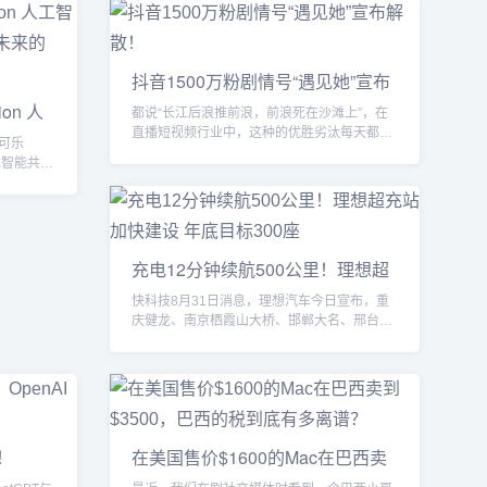
抖音1500万粉剧情号“遇见她”宣布
ion 人
都说“长江后浪推前浪，前浪死在沙滩上”，在
直播短视频行业中，这种的优胜劣汰每天都在
口可乐
上演。特别是在剧情...
工智能共创
充电12分钟续航500公里！理想超
充站
快科技8月31日消息，理想汽车今日宣布，重
庆健龙、南京栖霞山大桥、邯郸大名、邢台宁
晋、邢台清河、保定...
！
在美国售价$1600的Mac在巴西卖
到$3