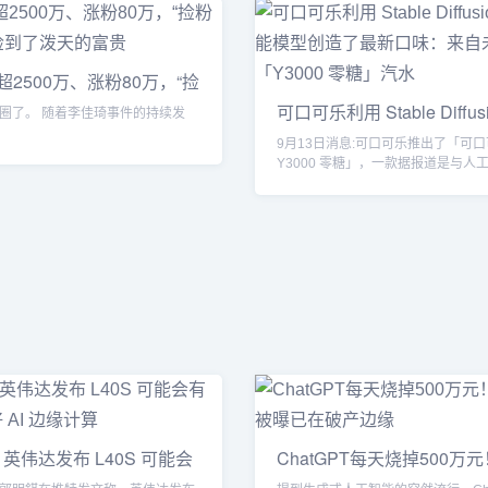
超2500万、涨粉80万，“捡
可口可乐利用 Stable Diffus
佳琦事件的持续发
9月13日消息:可口可乐推出了「可
Y3000 零糖」，一款据报道是与人
创造的「限量...
英伟达发布 L40S 可能会
ChatGPT每天烧掉500万元
OpenAI被曝