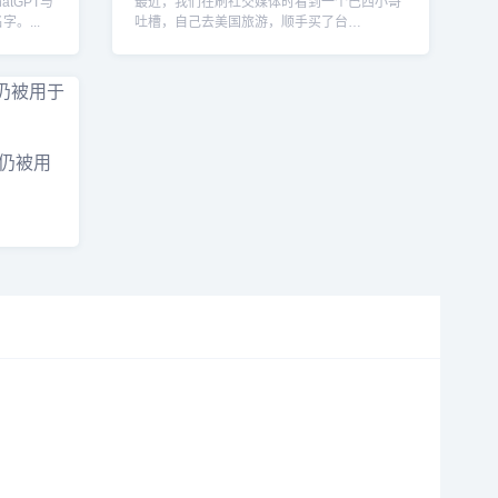
tGPT与
最近，我们在刷社交媒体时看到一个巴西小哥
。...
吐槽，自己去美国旅游，顺手买了台
MacBook。回到巴西后...
仍被用