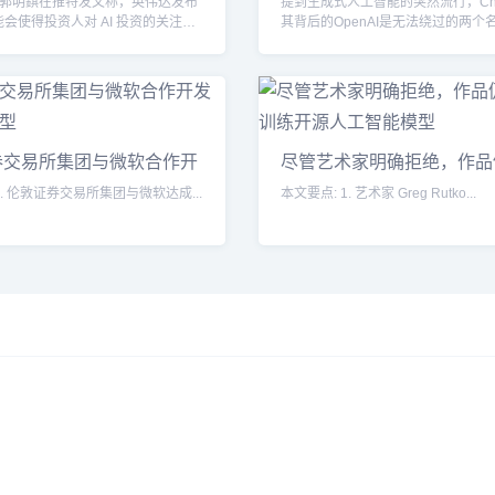
郭明錤在推特发文称，英伟达发布
提到生成式人工智能的突然流行，Cha
能会使得投资人对 AI 投资的关注重
其背后的OpenAI是无法绕过的两个名字
券交易所集团与微软合作开
尽管艺术家明确拒绝，作品
于训
本文概要: 1. 伦敦证券交易所集团与微软达成...
本文要点: 1. 艺术家 Greg Rutko...