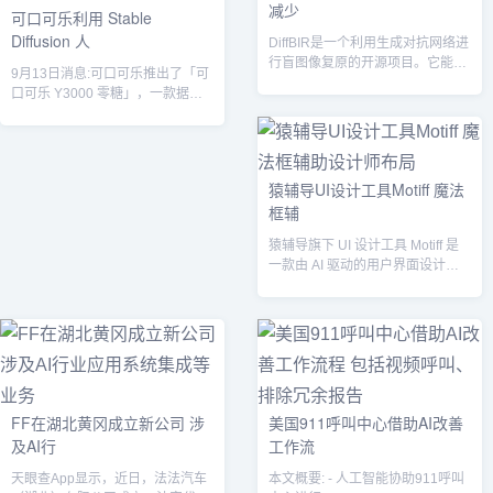
减少
可口可乐利用 Stable
Diffusion 人
DiffBIR是一个利用生成对抗网络进
行盲图像复原的开源项目。它能够
9月13日消息:可口可乐推出了「可
在不需要对应的高质量图片的情况
口可乐 Y3000 零糖」，一款据报
下...
道是与人工智能共创创造的「限
量...
猿辅导UI设计工具Motiff 魔法
框辅
猿辅导旗下 UI 设计工具 Motiff 是
一款由 AI 驱动的用户界面设计工
具，让人与 AI 共同...
FF在湖北黄冈成立新公司 涉
美国911呼叫中心借助AI改善
及AI行
工作流
天眼查App显示，近日，法法汽车
本文概要: - 人工智能协助911呼叫