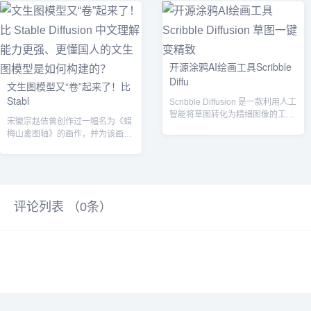
开源涂鸦AI绘画工具Scribble
Diffu
文生图模型又“卷”起来了！比
Stabl
Scribble Diffusion 是一款利用人工
智能将草图转化为精细图像的工
宋徽宗赵佶曾创作过一幅名为《蜡
具。它通过 Repl...
梅山禽图轴》的画作，并为该画题
了一首诗:“山禽矜逸态，梅粉弄轻
柔，已有...
评论列表 （
0
条）