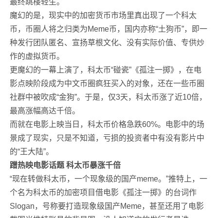
最终跳楼轻生。
魔幻的是，现实中的加密货币市场里真出现了一个科太
币，币圈人将之归类为Meme币，国内亦称“土狗币”，即一
种发行团队匿名、宣扬草根文化、没有实际价值、专供炒
作的虚拟货币。
更魔幻的一幕上演了，科太币“碰瓷”《孤注一掷》，在电
影点映阶段成为中文币圈疯狂买入的对象，还在一些币圈
社群中被吹成“金狗”。于是，仅3天，科太币涨了近10倍，
最高涨幅高达千倍。
而就在电影上映当日，科太币价格急跌60%。电影中的场
景成了现实，只是不知道，亏损的投资者中有没有影片中
的“王大陆”。
蹭热映电影话题 科太币暴涨千倍
“现在转做科太币，一个现象级的国产meme。”推特上，一
个名为科太币的加密项目借电影《孤注一掷》的台词作
Slogan，号称要打造现象级国产Meme，甚至还用了电影