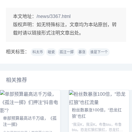
本文地址：
/news/3367.html
版权声明：
如无特殊标注，文章均为本站原创，转
载时请以链接形式注明文章出处。
相关标签：
科太币
碰瓷
孤注一掷
暴涨
谁是下一个
相关推荐
粉丝数暴涨100倍，“恐龙扛
狼”也扛
单部预算最高达千万级，《孤
注一掷》
“我没K，我没K。布鲁biu，布鲁
biu。恐龙扛狼扛狼扛，恐龙扛狼