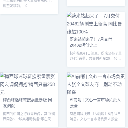
今年暑期档的最大赢家要出现了。
扛狼扛。恐龙扛狼扛狼扛，恐龙扛
截至发稿前，《...
狼扛...
蔚来站起来了！7月交付
20462辆创史上
快科技8月1日消息，蔚来公布了其
7月份销量，共交付新车20，462
台，同比增长103.6%，环比增长...
梅西球迷球鞋搜索量暴涨 网
AI前哨 | 文心一言市场负责人
友调侃
张全
梅西的中国之行非常热闹，其中“梅
凤凰网科技讯 《AI前哨》5月24日
西同款”、“球类运动装备”等在天猫
消息，文心一言市场负责人张全文
618期间也成为热销商品。...
在朋友圈发文，听闻有友商把自己