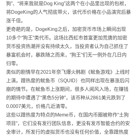
狗”、“将来我就是Dog King”这两个在小品里出现的包袱，
将DogeKing的人气彻底带火，该代币价格在小品演完后暴
涨千倍。
更奇葩的是，DogeKing之后，加密货币市场上瞬间出现
10多个“狗王”类代币。这场比西虹市首富更加荒唐的加密
货币投资热潮并没有持续太久，当投资者认为自己抓住了
暴富机会时，暴跌随之而来，“狗王”们无一例外在几日内
归零。
类似的剧情早在2021年奈飞爆火韩剧《鱿鱼游戏》上线时
上演。蹭热度的鱿鱼币（SQUID）也同样出现在暴涨后闪
崩的情节。在鱿鱼币上涨期间，很多人闻风入场，在赚钱
的期待中遭遇了“黑色5分钟”，该币种从2861美元跌到了
0.0007美元，价格几近清零。
这些以蹭热度为特点的Meme币，在国内币圈被称作“土狗
项目”，它们没有发行团队信息，更没有发币智能合约的安
全审计，所发行的虚拟货币也没有任何价值，全靠蹭热度