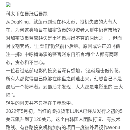
科太币在暴涨后暴跌
从DogKing、鱿鱼币到现在科太币，投机失败的大有人
在，为何这类项目在加密货币的投资者人群中仍有市场?
对加密货币监管缺失是土狗币层出不穷的原因之一，但面
对收割套路，“韭菜们”仍然前仆后继。原因或许正如《孤
注一掷》中咏梅饰演的警官赵东冉所言:每个人都有两颗
心，贪心和不甘心。
一位看过这部电影的投资者深有感触，“这就是击鼓传花，
所有人都觉得自己能够在崩盘之前逃出来，幻想自己不是
最后一个接棒者。到最后才发现，人人都是电影里的‘王大
陆’”。
轻生的阿天并不只存在于电影中。
2022年5月初，当红的虚拟货币LUNA已经从发行之初的5
美元飙升到了120美元，这个由韩国人团队打造、有技术
路线、有各路投资机构加持的项目一度被外界视作Web3