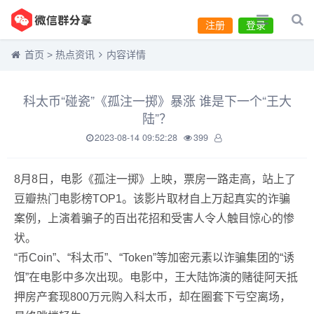
注册
登录
首页
>
热点资讯
内容详情
科太币“碰瓷”《孤注一掷》暴涨 谁是下一个“王大
陆”？
2023-08-14 09:52:28
399
8月8日，电影《孤注一掷》上映，票房一路走高，站上了
豆瓣热门电影榜TOP1。该影片取材自上万起真实的诈骗
案例，上演着骗子的百出花招和受害人令人触目惊心的惨
状。
“币Coin”、“科太币”、“Token”等加密元素以诈骗集团的“诱
饵”在电影中多次出现。电影中，王大陆饰演的赌徒阿天抵
押房产套现800万元购入科太币，却在圈套下亏空离场，