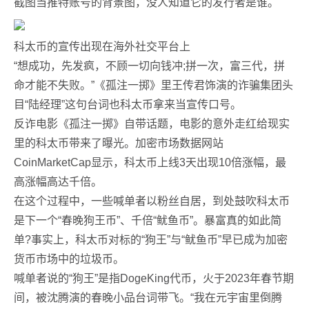
截图当推特账号的背景图，没人知道它的发行者是谁。
科太币的宣传出现在海外社交平台上
“想成功，先发疯，不顾一切向钱冲;拼一次，富三代，拼
命才能不失败。”《孤注一掷》里王传君饰演的诈骗集团头
目“陆经理”这句台词也科太币拿来当宣传口号。
反诈电影《孤注一掷》自带话题，电影的意外走红给现实
里的科太币带来了曝光。加密市场数据网站
CoinMarketCap显示，科太币上线3天出现10倍涨幅，最
高涨幅高达千倍。
在这个过程中，一些喊单者以粉丝自居，到处鼓吹科太币
是下一个“春晚狗王币”、千倍“鱿鱼币”。暴富真的如此简
单?事实上，科太币对标的“狗王”与“鱿鱼币”早已成为加密
货币市场中的垃圾币。
喊单者说的“狗王”是指DogeKing代币，火于2023年春节期
间，被沈腾演的春晚小品台词带飞。“我在元宇宙里倒腾