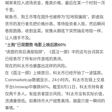
喊单来拉入进场资金，推高价格，最后在某一个时刻一泻
千里。
鱿鱼币、狗王币等在国外也被称为“拉地毯骗局”，即虚拟
货币的发行者先把价格炒高，等待投资者入局，然后瞬间
卷款跑路，收割韭菜。就像从脚底下突然抽走地毯一样，
让人措手不及。
“土狗”已现颓势 电影上映后跌60%
“诱惑的背后满是陷阱”，《孤注一掷》中的这句台词其实
已经表尽了所有炒作游戏的真谛。
现在的科太币也暴露出这样的风险。
在《孤注一掷》上映首日，科太币已经开始了一波猛跌。
Coinmarketcap数据显示，24小时内，科太币在链上交易
平台Uniswap中暴跌60%。截至8月11日，科太币持有者
仅两千多人。有投资者提示风险，“科太币没有实际价值，
流通量很低。如果持币大户抛售离场，崩盘只是一瞬间的
事情。”