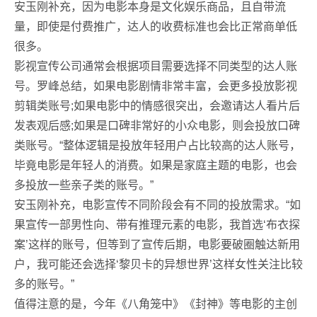
安玉刚补充，因为电影本身是文化娱乐商品，且自带流
量，即使是付费推广，达人的收费标准也会比正常商单低
很多。
影视宣传公司通常会根据项目需要选择不同类型的达人账
号。罗峰总结，如果电影剧情非常丰富，会更多投放影视
剪辑类账号;如果电影中的情感很突出，会邀请达人看片后
发表观后感;如果是口碑非常好的小众电影，则会投放口碑
类账号。“整体逻辑是投放年轻用户占比较高的达人账号，
毕竟电影是年轻人的消费。如果是家庭主题的电影，也会
多投放一些亲子类的账号。”
安玉刚补充，电影宣传不同阶段会有不同的投放需求。“如
果宣传一部男性向、带有推理元素的电影，我首选‘布衣探
案’这样的账号，但等到了宣传后期，电影要破圈触达新用
户，我可能还会选择‘黎贝卡的异想世界’这样女性关注比较
多的账号。”
值得注意的是，今年《八角笼中》《封神》等电影的主创