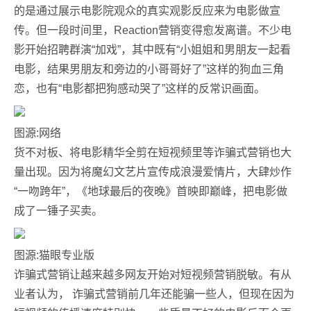
的是通过展示电影院观众的真实观影反应来为电影做宣
传。但一段时间里，Reaction营销变得愈发离谱。不少电
影开始招聘群演“加戏”，其中既有“小姐姐和男朋友一起看
电影，结果男朋友和旁边的小哥哥好了”这样的狗血三角
恋，也有“电影都把狗感动哭了”这样的反常识画面。
图源:网络
货不对板、将电影精华全剪在短视频里等诈骗式营销也大
量出现。因为将魔幻文艺片宣传成浪漫爱情片，大肆炒作
“一吻跨年”，《地球最后的夜晚》首映即巅峰，把电影做
成了一锤子买卖。
图源:猫眼专业版
诈骗式营销让越来越多网友开始对短视频营销脱敏。有从
业者认为， 诈骗式营销前几年还能骗一些人，但现在因为