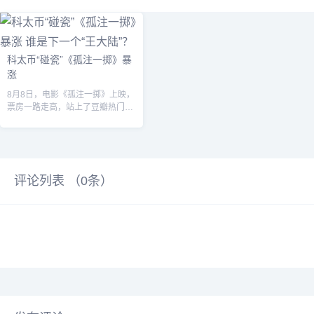
科太币“碰瓷”《孤注一掷》暴
涨
8月8日，电影《孤注一掷》上映，
票房一路走高，站上了豆瓣热门电
影榜TOP1。该影片取材自上万起
真实的...
评论列表 （
0
条）