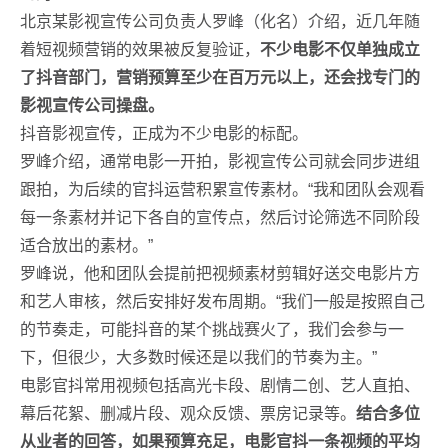
北京某影视宣传公司负责人罗峰（化名）介绍，近几年随
着短视频营销的效果被反复验证，
不少电影不仅单独成立
了抖音部门，营销预算至少在百万元以上，还会找专门的
影视宣传公司操盘。
抖音影视宣传，正成为不少电影的标配。
罗峰介绍，通常电影一开拍，影视宣传公司就会同步进组
跟拍，为后续的官抖运营积累宣传素材。“我和团队会观看
每一条素材并记下各自的宣传点，然后讨论筛选不同阶段
适合放出的素材。”
罗峰说，他和团队会提前把视频素材剪辑好送交电影片方
和艺人审核，然后安排好发布周期。“我们一般是按照自己
的节奏走，可能抖音的某个挑战赛火了，我们会参与一
下，但很少，大多数时候还是以我们的节奏为主。”
电影官抖常用视频包括高光卡段、剧情二创、艺人直拍、
幕后花絮、删减片段、观众反馈、票房记录等。
结合多位
从业者的回答，如果预算充足，电影官抖一条视频的平均