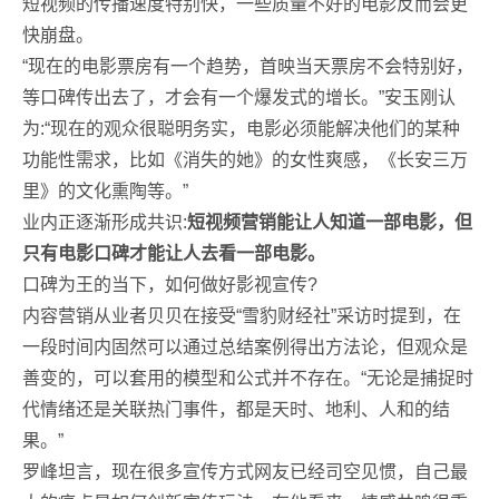
短视频的传播速度特别快，一些质量不好的电影反而会更
快崩盘。
“现在的电影票房有一个趋势，首映当天票房不会特别好，
等口碑传出去了，才会有一个爆发式的增长。”安玉刚认
为:“现在的观众很聪明务实，电影必须能解决他们的某种
功能性需求，比如《消失的她》的女性爽感，《长安三万
里》的文化熏陶等。”
业内正逐渐形成共识:
短视频营销能让人知道一部电影，但
只有电影口碑才能让人去看一部电影。
口碑为王的当下，如何做好影视宣传?
内容营销从业者贝贝在接受“雪豹财经社”采访时提到，在
一段时间内固然可以通过总结案例得出方法论，但观众是
善变的，可以套用的模型和公式并不存在。“无论是捕捉时
代情绪还是关联热门事件，都是天时、地利、人和的结
果。”
罗峰坦言，现在很多宣传方式网友已经司空见惯，自己最