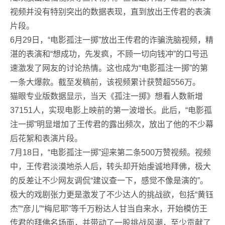
视频并没有特别突出的数据表现，直到放出王传君的表演
片段。
6月29日，“电影孤注一掷”放出王传君的诈骗洗脑视频，精
湛的表演和“想成功，先发疯，不顾一切向钱冲”的口号迅
速激发了网友的讨论热情。这也成为“电影孤注一掷”的第
一条大爆款。截至发稿前，该视频累计获赞超556万。
猫眼专业版数据显示，当天《孤注一掷》想看人数新增
37151人，实现电影上映前的第一波增长。此后，“电影孤
注一掷”明显增加了王传君的露出频次，放出了他的不少幕
后花絮和表演片段。
7月18日，“电影孤注一掷”迎来第二条500万赞视频。视频
中，王传君淡漠地杀人后，转头却开始虔诚地拜佛，极大
的反差让不少网友调侃“建议查一下，感觉不像是演的”。
极大的戏剧张力更是激发了不少达人的挑战欲，包括“黄钰
杰”“彦儿”“梅尼耶”等千万粉达人甘当自来水，开始模仿王
传君的拜佛名场面，并带动了一股挑战风潮，至少贡献了