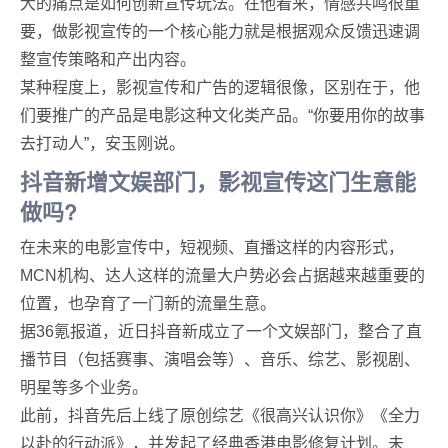
大的痛点是如何创新宣传玩法。在他看来，情感共鸣很重
要，做影视宣传的一个核心能力就是根据观众反馈迅速调
整宣传策略和产出内容。
某种程度上，影视宣传和广告的逻辑很像，区别在于，他
们要推广的产品是电影这种文化类产品。“你要用你的故事
去打动人”，安玉刚说。
抖音新增文娱部门，
影视宣传这门生意能
做吗?
在未来的电影宣传中，短视频、直播这样的内容形式，
MCN机构、达人这样的流量大户势必会占据越来越重要的
位置，也孕育了一门新的流量生意。
据36氪报道，近日抖音新成立了一个文娱部门，整合了直
播节目（包括赛事、演唱会等）、音乐、综艺、影视剧、
明星等多个业务。
此前，抖音先后上线了原创综艺《很高兴认识你》《全力
以赴的行动派》，并发起了经典香港电影修复计划。未