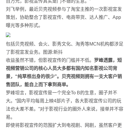
百万元，影视宣传其实是门不错的生意。”
刘飞举例，最近贝壳视频参与了淘宝主推的一次影视宣发
策划，协助整合了影视宣传、电商带货、达人推广、App
曝光等多种形式。
包括贝壳视频、会火、影秀文化、淘秀等MCN机构都涉足
了影视宣发业务。图源:新抖
收益虽然不错，但影视宣传的门槛并不低。
罗峰透露，短
视频营销公司的核心人员大多都有国内知名影视公司背
景，“纯草根出身的很少”。贝壳视频则拥有一支大客户销
售团队，能自上而下拿到商单。
罗峰坦言，影视宣传是一个完全To B的生意，圈子并不
大。“国内平均每周上映4部片子，各大影视宣传公司的玩
法也大差不差。”对于影视行业的圈外人来说，接单并不容
易。
即使将影视宣传的范围扩大到电视剧、网剧，虽然客户更