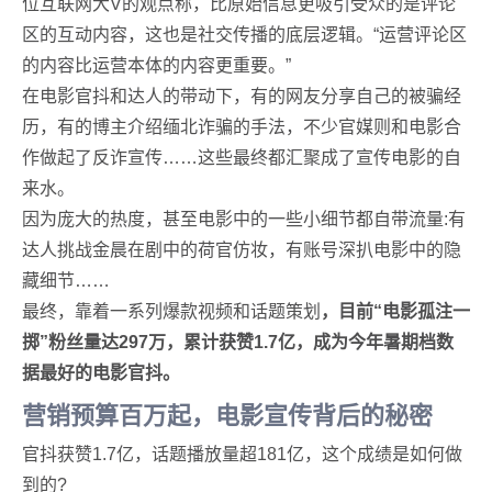
位互联网大V的观点称，比原始信息更吸引受众的是评论
区的互动内容，这也是社交传播的底层逻辑。“运营评论区
的内容比运营本体的内容更重要。”
在电影官抖和达人的带动下，有的网友分享自己的被骗经
历，有的博主介绍缅北诈骗的手法，不少官媒则和电影合
作做起了反诈宣传……这些最终都汇聚成了宣传电影的自
来水。
因为庞大的热度，甚至电影中的一些小细节都自带流量:有
达人挑战金晨在剧中的荷官仿妆，有账号深扒电影中的隐
藏细节……
最终，靠着一系列爆款视频和话题策划
，目前“电影孤注一
掷”粉丝量达297万，累计获赞1.7亿，成为今年暑期档数
据最好的电影官抖。
营销预算百万起，
电影宣传背后的秘密
官抖获赞1.7亿，话题播放量超181亿，这个成绩是如何做
到的?