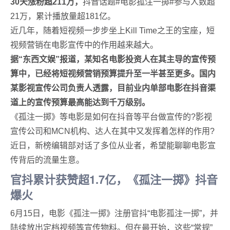
30天涨粉超211万，
抖音话题#电影孤注一掷#参与人数超
21万，累计播放量超181亿。
近几年，随着短视频一步步坐上Kill Time之王的宝座，短
视频营销在电影宣传中的作用越来越大。
据“东西文娱”报道，某知名电影投资人在其主导的宣传预
算中，已经将短视频营销预算提升至一半甚至更多。国内
某影视宣传公司负责人透露，目前业内单部电影在抖音渠
道上的宣传预算最高能达到千万级别。
《孤注一掷》等电影是如何在抖音等平台做宣传的?影视
宣传公司和MCN机构、达人在其中又发挥着怎样的作用?
近日，新榜编辑部对话了多位从业者，希望能聊聊电影宣
传背后的流量生意。
官抖累计获赞超1.7亿，
《孤注一掷》抖音
爆火
6月15日，电影《孤注一掷》注册官抖“电影孤注一掷”，并
陆续放出定档视频等宣传物料。但在最开始，这些“常规”