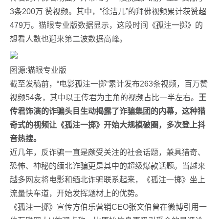
3条200万 赞视频。其中，“徐洁儿”的拜佛视频累计获赞超
479万。猫眼专业版数据显示，这段时间《孤注一掷》的
想看人数也迎来第二波数据高峰。
图源:猫眼专业版
截至发稿前，“电影孤注一掷”累计发布263条视频，百万赞
视频54条，其中以王传君为主角的视频占比一半左右。
王
传君饰演的诈骗头目生动揭露了诈骗集团的内幕，这种猎
奇式的视频让《孤注一掷》开始大规模破圈，多次登上抖
音热搜。
近几年，反诈骗一直是颇受关注的社会话题，兼具猎奇、
恐怖、神秘的缅北诈骗更是其中的超级爆款话题。当越来
越多网友将电影和缅北诈骗联系起来，《孤注一掷》坐上
流量快车道，开始发挥题材上的优势。
《孤注一掷》宣传方伯乐营销CEO张文伯曾在微博引用一