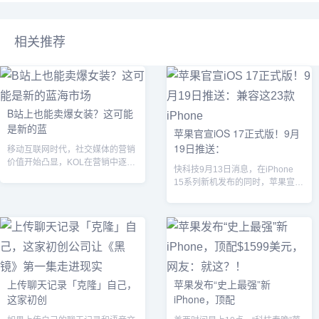
相关推荐
B站上也能卖爆女装？这可能
是新的蓝
苹果官宣iOS 17正式版！9月
19日推送：
移动互联网时代，社交媒体的营销
价值开始凸显，KOL在营销中逐渐
快科技9月13日消息，在iPhone
掌握了更多的话语权。而在品牌投
15系列新机发布的同时，苹果宣
放预算缩...
布，将于9月19日（下周二）推
送...
上传聊天记录「克隆」自己，
苹果发布“史上最强”新
这家初创
iPhone，顶配