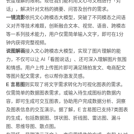
长度理解的限制。现在我们能利用文心与文档进行「对
话」，解决针对文档的摘要、问答及创作的需求。
一镜流影
依托文心跨模态大模型，突破了不同模态之间语
义对齐等技术难题，创新融合文本、视觉、语音、跨模态
等一系列技术能力，用户仅需简单输入文字，即可在1分
钟内获得完整视频。
说图解画
接入文心跨模态大模型，实现了图片理解的能
力，不仅可以让 AI「看图说话」、还可深入理解图片氛围
和情感。用户上传上传图片即可满足随拍发文、电商配文
等图片配文需求，也以帮你激发灵感。
E 言易图
则实现了将文字需求转化为可视化图表的需求。
仅需简单的数据图表需求，或输入待生成图标的数据内
容，即可生成可交互图表，协助用户完成数据分析、洞察
及图表信息的交互演示。据了解，E 言易图已支持7类图表
的生成，包括数据图、饼状图、折线图、雷达图、漏斗
图、思维导图、散点图。