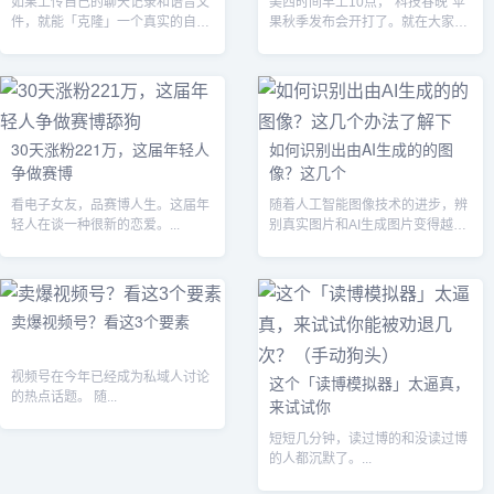
如果上传自己的聊天记录和语音文
美西时间早上10点，“科技春晚”苹
件，就能「克隆」一个真实的自
果秋季发布会开打了。就在大家期
己，你愿意吗?...
盼看到新一代Mac、iPad、Air...
30天涨粉221万，这届年轻人
如何识别出由AI生成的的图
争做赛博
像？这几个
看电子女友，品赛博人生。这届年
随着人工智能图像技术的进步，辨
轻人在谈一种很新的恋爱。...
别真实图片和AI生成图片变得越来
越困难。OpenAI的DALL-E2、...
卖爆视频号？看这3个要素
视频号在今年已经成为私域人讨论
这个「读博模拟器」太逼真，
的热点话题。 随...
来试试你
短短几分钟，读过博的和没读过博
的人都沉默了。...