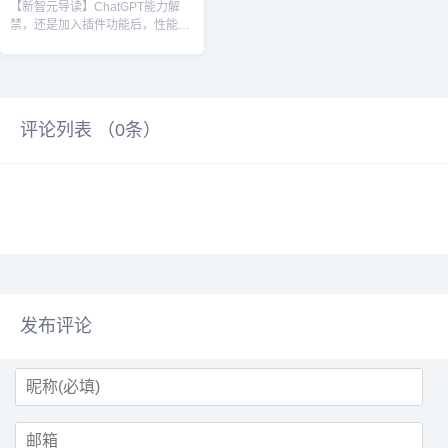
【新智元导读】ChatGPT能力解
禁，还是加入插件功能后，性能得
到了强化。所有大模型皆是如此。
面壁智...
评论列表 （
0
条）
发布评论