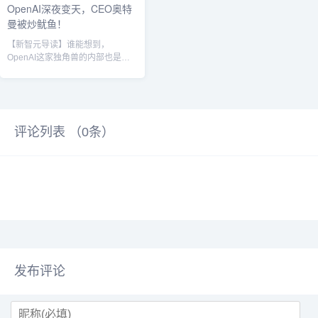
OpenAI深夜变天，CEO奥特
曼被炒鱿鱼！
【新智元导读】谁能想到，
OpenAI这家独角兽的内部也是暗
流汹涌，昨夜的大动荡中，Sam
Altma...
评论列表 （
0
条）
发布评论