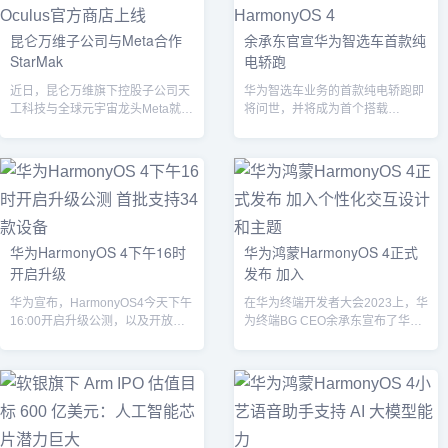
昆仑万维子公司与Meta合作
余承东官宣华为智选车首款纯
StarMak
电轿跑
近日，昆仑万维旗下控股子公司天
华为智选车业务的首款纯电轿跑即
工科技与全球元宇宙龙头Meta就
将问世，并将成为首个搭载
XR设备产品开发事项签订协议。...
HarmonyOS4的智选车。据华为余
承东透露...
华为HarmonyOS 4下午16时
华为鸿蒙HarmonyOS 4正式
开启升级
发布 加入
华为宣布，HarmonyOS4今天下午
在华为终端开发者大会2023上，华
16:00开启升级公测，以及开放
为终端BG CEO余承东宣布了华为
Beta 版测试报名。...
鸿蒙4（HarmonyOS4）的...