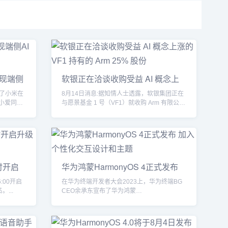
现端侧
软银正在洽谈收购受益 AI 概念上
涨
了小米在
8月14日消息:据知情人士透露，软银集团正在
小爱同学
与愿景基金 1 号（VF1）就收购 Arm 有限公司
未直...
6时开启
华为鸿蒙HarmonyOS 4正式发布
加入
:00开启
在华为终端开发者大会2023上，华为终端BG
...
CEO余承东宣布了华为鸿蒙
4（HarmonyOS4）的...