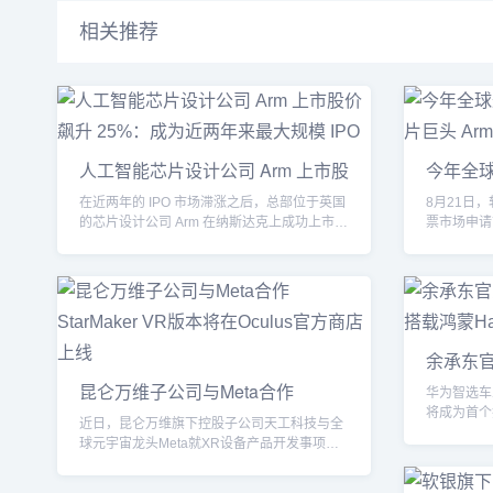
相关推荐
人工智能芯片设计公司 Arm 上市股
今年全球
芯
在近两年的 IPO 市场滞涨之后，总部位于英国
8月21日，
的芯片设计公司 Arm 在纳斯达克上成功上市，
票市场申请
首日收盘...
为 ARM...
余承东
跑
昆仑万维子公司与Meta合作
华为智选车
StarMak
将成为首个搭
近日，昆仑万维旗下控股子公司天工科技与全
为余承东透露
球元宇宙龙头Meta就XR设备产品开发事项签
订协议。...