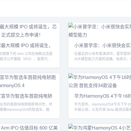
最大规模 IPO 或将诞生，
小米曾学忠：小米很快会实
AI模
软银旗下的 Arm 公司在纳斯达克股
在最近的小米年度演讲中，雷军提到
首次公开募股（IPO），股票代码
AI大模型能力方面的进展。他表示，
已经正式升级生成式...
官宣华为智选车首款纯电轿
华为HarmonyOS 4下午1
升级
业务的首款纯电轿跑即将问世，并
华为宣布，HarmonyOS4今天下午16
载HarmonyOS4的智选车。据华
升级公测，以及开放 Beta 版测试报名。
...