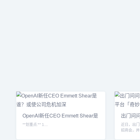
OpenAI新任CEO Emmett Shear是
出门问问
谁？或
生
**划重点:** 1....
近日，出门
招商会，并
平台「奇妙问