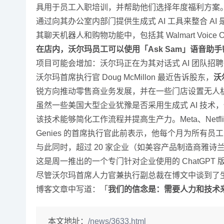
具用于员工入职培训，并帮助他们选择年度福利方案
通过向其办公室内部门提供生成式 AI 工具来整合 
其聊天机器人和购物功能中，包括其 Walmart Voice O
在店内，沃尔玛员工可以使用「Ask Sam」语音助
项目可能会增加：沃尔玛正在为其对话式 AI 团队招聘高
沃尔玛首席执行官 Doug McMillon 最近告诉股东，
沃
锐方向推动零售商业务发展，并在一些门店设置无人
虽然一些美国大型企业犹豫是否采用生成式 AI 技术
该技术能够简化工作流程并提高生产力。Meta、Netfl
Genies 的首席执行官此前表示，他每个月为所有员工花费
与此同时，超过 20 家企业（如美容产品制造商雅诗兰黛
这是周一推出的一个专门针对企业使用的 ChatGPT 
尽管沃尔玛首席人力官兼执行副总裁在博文中谈到了
博客文章中写道：「
我们的信念是：需要人力和技术
本文地址：
/news/3633.html