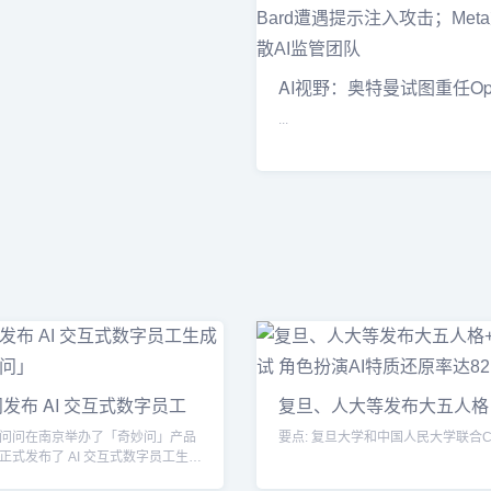
AI视野：奥特曼试图重任Ope
CEO失
...
发布 AI 交互式数字员工
复旦、人大等发布大五人格
&#x2B;MB
问问在南京举办了「奇妙问」产品
要点: 复旦大学和中国人民大学联合Ch
正式发布了 AI 交互式数字员工生成
」...