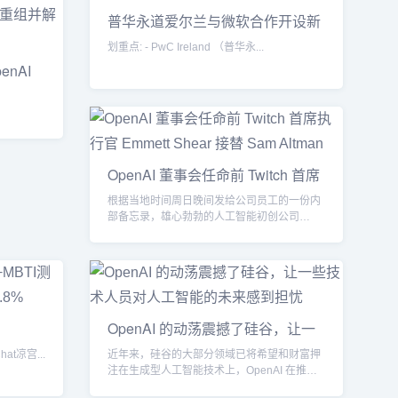
普华永道爱尔兰与微软合作开设新
的
划重点: - PwC Ireland （普华永...
nAI
OpenAI 董事会任命前 Twitch 首席
根据当地时间周日晚间发给公司员工的一份内
部备忘录，雄心勃勃的人工智能初创公司
OpenAI 的董事会...
OpenAI 的动荡震撼了硅谷，让一
些技
at凉宫...
近年来，硅谷的大部分领域已将希望和财富押
注在生成型人工智能技术上，OpenAI 在推广
这类技术方面起...