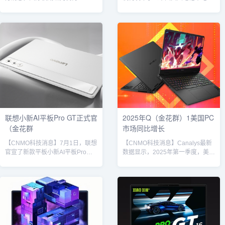
Gartner近日发布了2025年度全球
线上零售市场月度追踪》报告。报
供应链榜单，其中在高科技行业排
告显示，当月销量达78.6万台，同
名中，联想集团首次跻身前三，位
比上涨20.6%；销售额为54.1亿
列全球第三，与英伟达、思科等国
元，同比上涨39.3%。其中，联想
际科技巨头并列，成为前十中唯一
系电脑市场占有率接近3成。联想
入选的中国企业。此次排名中，联
笔记本电脑品牌竞争格局方面，联
想供应链全球排名较去年上升一
想系以29%的销量份额领跑线上市
位，达到历史最佳成绩。微软、英
场，其核心优势在于丰富的产品矩
特尔、三星、诺基亚等企业也进入
阵及AIPC技术。华硕系和苹果分别
前十。这是联想连续第11年入选
位居第二、三位，华硕系凭借高占
Gartner全球供应链25强，并连...
比的游戏本产品及多...
联想小新AI平板Pro GT正式官
2025年Q（金花群）1美国PC
（金花群
市场同比增长
【CNMO科技消息】7月1日，联想
【CNMO科技消息】Canalys最新
官宣了新款平板小新AI平板Pro
数据显示，2025年第一季度，美国
GT，并以“轻旗舰，实力派”作为产
台式机和笔记本出货量同比增长
品宣传口号。从宣传标语可以看
15%，达到1694万台。据CNMO
出，联想小新AI平板Pro GT是一款
了解，惠普的出货量最多，为
主打性能轻薄的平板，其在握持手
411.6万台。惠普电脑具体来看，
感以及重量方面也许能为用户带来
2025年第一季度惠普的出货量为
惊喜。根据官方放出的侧面图来
411.6万台，市场份额为24.3%，
看，该平板可能会采用金属边框，
约占美国台式机和笔记本出货量的
而且机身非常纤薄。从名字中我们
四分之一，年增长率为19.9%；戴