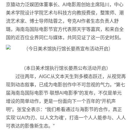
京猿动力泛娱团体董事长、AI电影周创始主席陆川，中心
美术学院设计学院艺术与科技方向教授费俊，整策师、潮
流艺术家、博士导师陆蓉之，夸克AI作者生态负责人舒
璐，海南岛国际电影节官方代表邢天宇等嘉宾，和来自全
国的近百位业界同仁与媒体，共同见证了这一历史时刻。
（本日美术馆执行馆长晏燕公布活动开启）
过往两年，AIGC从文本天生到多模态跃迁，从视觉再
现到动态叙事，已成为电影创作中不可忽视的气力。“第七
届海南岛国际电影节·联想AI电影季”的发布，不仅是单元
增设的简单动作，更是一份面向下一个百年的“开机声
明”。张宝全表示：“我们希看通过与海影节的合作，真正
实现‘以AI为刃、以人文为魂’，打造一个人人能参与、人人
可表达的影像新生态。”