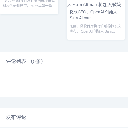
【CNMO科技消息】根据市场研究
机构的最新研究，2025年第一季
微软CEO：OpenAI 创始人
度，印度PC（不含平板电脑）出
货量同比增长13%，达到330万
Sam Altman
台。其中，联想以62万台的出货量
刚刚，微软首席执行官纳德拉发文
排名第二。第一季度，惠普以96万
宣布， OpenAI 创始人 Sam
台的出货量和28.9%的市场份额，
Altman和Greg Broc...
取得第一的好成绩。联想从去年同
时期市场份额（15.7%）提升至
18.8%，出货量年增长高达
34.8%，取得约63万台的出货量，
位居第二。宏碁和戴尔分别以约53
评论列表 （
0
条）
万台和45万台的销...
发布评论