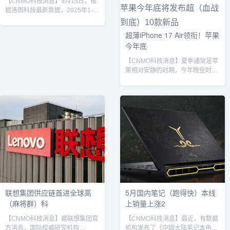
【CNMO科技消息】9月15日，根
译、个性化服务等在内的丰富端侧
据洛图科技最新数据，2025年1-7
AI体验。据悉，Lumex平台在多方
月，中国笔记本电脑线上公开零售
面实现显著性能突破，尤其在AI推
市场（不含内容电商）的累计销量
超薄iPhone 17 Air领衔！苹果
理、能效管理与图形处理等领域提
为646万台，同比上涨23.3%；销
今年底
升显著。性能方面，Lumex CSS
售额为437亿元，同比上涨
平台依托搭载第二代可伸缩矩阵扩
41.3%；均价为6767元，同比上涨
【CNMO科技消息】夏季通常是苹
展（SME2...
14.7%。CNMO注意到，国内笔记
果相对安静的时期，今年晚些时
本电脑线上市场已实现连续7个月
候，苹果将推出许多新产品。据
增长。苹果MacBook Pro从数据上
CNMO了解，近日有外媒基于最新
来看，2025年1-7月中国笔记本电
传闻，列出了至少10款新设备，包
脑市场呈现出明显的价格分化，...
括iPhone 17系列、Apple Watch
系列、M5芯片设备、家用配件及
其他产品。苹果iPhone 17系列将
重点更新：iPhone 17：设计与
iPhone 16相同，但配备A19芯
片、更大的6.3英寸显示屏、升级
的2400万像素前置摄像头...
联想集团供应链首进全球高
5月国内笔记（跑得快）本线
（麻将群）科
上销量上涨2
【CNMO科技消息】据联想集团官
【CNMO科技消息】最近，有数据
方消息，国际权威研究机构
机构发布了《中国大陆笔记本电脑