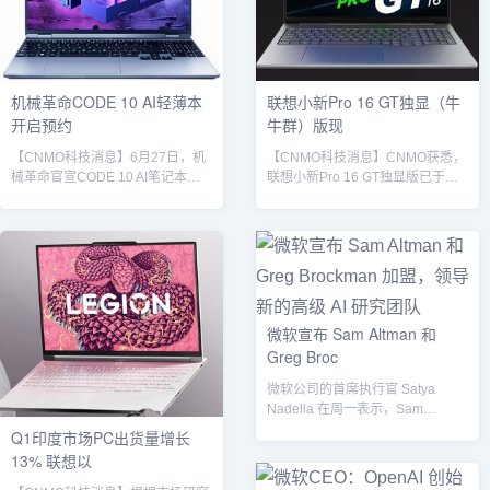
也能看出小新AI平板Pro GT的AI能
尔的出货量为389.5万台，市场份
力一定是其主要特点。根据联想此
额为23.0%，年增长率为8.3%，...
前发布的202...
机械革命CODE 10 AI轻薄本
联想小新Pro 16 GT独显（牛
开启预约
牛群）版现
【CNMO科技消息】6月27日，机
【CNMO科技消息】CNMO获悉，
械革命官宣CODE 10 AI笔记本开
联想小新Pro 16 GT独显版已于近
启预约，这款高性能轻薄本搭载英
日开售，配备酷睿Ultra 9 285H处
特尔酷睿Ultra第二代处理器与锐炫
理器，内存仅提供32GB+1TB版
ARC核芯显卡。机械革命CODE
本，GPU为RTX 5050光追独显，
10 AI在核心性能上，机械革命
提供深灰色配色，国补到手价7200
CODE 10 AI性能强劲。其采用英
元。联想小新Pro 16 GT独显版联
特尔酷睿Ultra第二代处理器，配合
想小新Pro 16 GT独显版首发RTX
锐炫ARC独立显卡，可实现至高
5050移动版，采用全新Blackwell
微软宣布 Sam Altman 和
90W性能释放。为保障设备长时间
架构，借助由第四代RT Core以及
Greg Broc
稳定运行，CODE 10 AI采用并联
第五代Tensor C...
双热管散热架构，能有效...
微软公司的首席执行官 Satya
Nadella 在周一表示，Sam
Altman、Greg Bro...
Q1印度市场PC出货量增长
13% 联想以