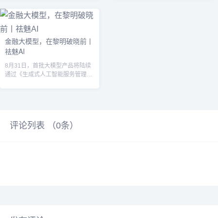
提供...
（h...
金融大模型，在黎明破晓前丨
祛魅AI
8月31日，首批大模型产品将陆续
通过《生成式人工智能服务管理暂
行办法》（以下简称《暂行办
法》）备案，...
评论列表 （
0
条）