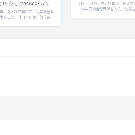
Mac
5 英寸 MacBook Air、
5月29日消息，据外媒报道，按计划
2023年度的全球开发者大会，也就
异，澳大利亚和新西兰的苹果粉丝
WWDC23，将在当地时...
发布日第一时间拿到更新的设备。
期...