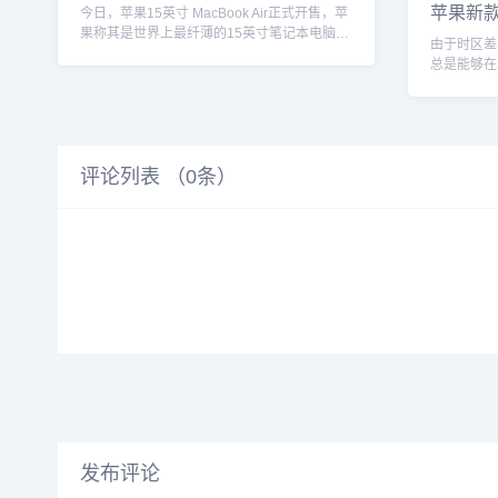
苹果新款 1
今日，苹果15英寸 MacBook Air正式开售，苹
M2
果称其是世界上最纤薄的15英寸笔记本电脑，
由于时区差
厚度...
总是能够在
6 月 13 日星
评论列表 （
0
条）
发布评论