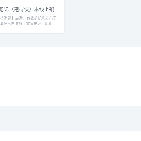
内笔记（跑得快）本线上销
科技消息】最近，有数据机构发布了
笔记本电脑线上零售市场月度追
报告显示，当月销量达78.6万台，
.6%；销售额为54.1亿元，同比上
%。其中，联想系电脑市场占有率接近
笔记本电脑品牌竞争格局方面，联
%的销量份额领跑线上市场，其核心
富的产品矩阵及AIPC技术。华硕系
位居第二、三位，华硕系凭借高占
品及多...