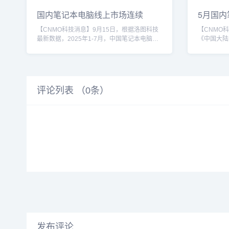
国内笔记本电脑线上市场连续
5月国
7（牛牛
量上涨2
【CNMO科技消息】9月15日，根据洛图科技
【CNMO
最新数据，2025年1-7月，中国笔记本电脑线
《中国大陆
上公开零售市场（不含内容电商）的累计销量
踪》报告。
为646万台，同比上涨23.3%；销售额为437亿
同比上涨20
元，同比上涨41.3%；均价为6767元，同比上
涨39.3
涨14.7%。CNMO注意到，国内笔记本电脑线
3成。联想
上市场已实现连续7个月增长。苹果MacBook
想系以29
评论列表 （
0
条）
Pro从数据上来看，2025年1-7月中国笔记本电
优势在于丰
脑市场呈现出明显的价格分化，...
和苹果分别
比的游戏本产
发布评论