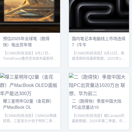
Osterloh宣布了一项将深刻影响个
MacBook Pro系列将在2026年迎
人计算领域的新合作项目，该项目
来该技术的首次应用。据TheElec
将实现手机与PC的深度融合。
报道，苹果将采用与iPad Pro相同
Osterloh在台上说道："我们已启动
的"双堆叠串联OLED"（Two-
一个项目来整合这些资源，正共同
Stack...
为个人电脑...
预估2025年全球笔（跑得
国内笔记本电脑线上市场连续
快）电出货年增
7（牛牛
【CNMO科技消息】9月17日，
【CNMO科技消息】9月15日，根
TrendForce集邦咨询发布最新研究
据洛图科技最新数据，2025年1-7
报告指出，尽管全球笔电市场面临
月，中国笔记本电脑线上公开零售
关税政策的不确定性，但整体出货
市场（不含内容电商）的累计销量
量仍呈现回暖趋势。预估2025年全
为646万台，同比上涨23.3%；销
球笔电出货量将年增约2.2%，总量
售额为437亿元，同比上涨
突破1.8亿台，主要得益于东南亚
41.3%；均价为6767元，同比上涨
产能的持续扩张与多元市场需求的
14.7%。CNMO注意到，国内笔记
支撑。报告分析，2025年第二季度
本电脑线上市场已实现连续7个月
曝三星明年Q2量（金花群）
二（跑得快）季度中国大陆
出货表现尤为强劲，单季出货量环
增长。苹果MacBook Pro从数据上
产MacBook OL
PC出货量达10
比增长9.5%。主要驱动力包括东南
来看，2025年1-7月中国笔记本电
亚制造的笔电仍享有进入美国市场
脑市场呈现出明显的价格分化，...
【CNMO科技消息】CNMO从韩媒
【CNMO科技消息】据Canalys的
的零关税待...
获悉，三星显示计划于明年二季度
最新数据，2025年第二季度，中国
开始量产苹果MacBook Pro专用的
大陆PC市场（不含平板电脑）表
OLED面板。这将是苹果首款采用
现强劲，出货量达到1020万台，同