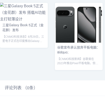
OLED屏幕的MacBook产品，预计
比增长12%，联想和华为排名前
最早于明年第四季度上市。据多方
二。消费端和商用端分别实现13%
行业消息，三星显示计划在明年第
和12的同比增长。与此同时，平板
二季度末量产14英寸和16英寸
电脑市场也呈现显著上升态势，该
MacBook OLED面板，年产量预计
季度出货量为910万台，同比增长
三星Galaxy Book 5正式（金
为200万至300万台。为推进量
18%。华为笔记本电脑数据显示，
花群）发布
产，三星显示将于今年底在其IT用
二季度中国大陆台式机与笔记本市
第8代OLED生产线（A6）进行...
场总出货量为1020万台，同比增长
【CNMO科技消息】8月29日，三
12%。联想...
星电子正式在印度推出Galaxy
Book 5笔记本电脑，作为其最新一
谷歌宣布承认放弃平板电脑：
代轻薄本产品线的新成员。此前，
&ldquo;
该公司已在本月发布了定位更高的
Galaxy Book 5 Pro，此次发布的
【CNMO科技新闻】谷歌曾在
标准版进一步丰富了产品布局，面
2023年推出Pixel平板电脑，但随
向追求性能与便携性的主流用户。
后谷歌就不再更新该产品。此前曾
Galaxy Book 5采用全金属机身设
有传言称，谷歌曾计划至少推出两
计，整机重量为1.55千克，厚度仅
代产品，但后来这两代产品都被取
为1.51厘米，兼顾便携性与结构强
消。近日据彭博社报道，谷歌终于
度。尽管机身轻薄，设...
确认将放弃平板电脑，“直到找到平
评论列表 （
0
条）
板电脑有意义的未来”。报道还指
出，“至少在可预见的未来，谷歌无
法想象用户携带除手机外的其他物
品”。外媒表示，像谷歌这样的巨头