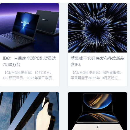
IDC：三季度全球PC出货量达
苹果或于10月底发布多款新品
7580万台
含iPa
【CNMO科技消息】10月10日，
【CNMO科技消息】据外媒报道，
IDC研究显示，2025年第三季度全
苹果可能于2025年10月底通过发
球个人电脑（PC）出货量同比增
布会或新闻稿的形式发布多款新产
长9.4%，总量达7580万台。联想
品。虽然目前尚未确认是否会举办
笔记本电脑CNMO获悉，2025年
正式发布会，但近期传闻和线索表
第三季度全球传统PC（包括台式
明，新一代iPad Pro、Vision
机、笔记本电脑和工作站）市场
Pro、Apple TV、HomePod mini
中，前五家企业表现亮眼。总出货
以及AirTag等产品有望迎来重要更
量达到7590万台，同比增长
新。发布时间窗口回顾过去四年的
9.4%。其中，联想以1940万台的
发布规律，苹果通常在10月中下旬
出货量、25.5%的市场份额，位居
（以下为海外时间）公布新品。例