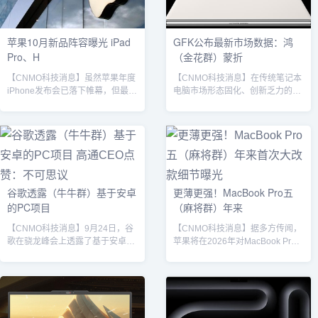
第一。其同比增长了17.3%，也远
如：2021年10月18...
超其他厂商...
苹果10月新品阵容曝光 iPad
GFK公布最新市场数据：鸿
Pro、H
（金花群）蒙折
【CNMO科技消息】虽然苹果年度
【CNMO科技消息】在传统笔记本
iPhone发布会已落下帷幕，但最新
电脑市场形态固化、创新乏力的当
传闻显示，该公司计划在年底前推
下，一个破局者正重塑行业格局。
出多款新产品。回顾近年惯例，苹
根据权威市场研究机构GFK发布的
果在2021年和2023年举办了10月
内部数据，2025年6月，华为
发布会，而2022年和2024年则通
MateBook Fold 非凡大师上市首
过新闻稿和短视频形式发布新品。
月，便驱动2万元以上高端笔记本
今年10月是否会举办活动？目前迹
市场（不含游戏本）销量激增至5
象表明可能性较高。据彭博社记者
月的4.5倍，并以73%的惊人份额
谷歌透露（牛牛群）基于安卓
更薄更强！MacBook Pro五
马克·古尔曼（Mark Gurman）透
占据该市场的绝对领先地位。这一
的PC项目
（麻将群）年来
露，搭载M5芯片的iPad Pro预计将
组强有力的数据不仅是市场对一款
于今年发布。若时间表准确，...
产品的认可，更是一个明确的信
【CNMO科技消息】9月24日，谷
【CNMO科技消息】据多方传闻，
号：由形态创新与智慧体...
歌在骁龙峰会上透露了基于安卓的
苹果将在2026年对MacBook Pro
PC项目，高通CEO安蒙表示他已
进行全面革新，这距离当前广受欢
亲眼所见，并点赞称“太不可思议
迎的版本已过去五年。CNMO从外
了”。CNMO获悉，在今天的骁龙
媒获悉，本次大升级将包含五大核
技术峰会开幕上，高通CEO安蒙与
心变化：OLED显示屏继2024年
谷歌设备与服务高级副总裁Rick
iPad Pro首次采用OLED技术后，