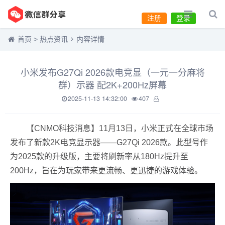
注册
登录
首页
>
热点资讯
内容详情
小米发布G27Qi 2026款电竞显（一元一分麻将
群）示器 配2K+200Hz屏幕
2025-11-13 14:32:00
407
【CNMO科技消息】11月13日，小米正式在全球市场
发布了新款2K电竞显示器——G27Qi 2026款。此型号作
为2025款的升级版，主要将刷新率从180Hz提升至
200Hz，旨在为玩家带来更流畅、更迅捷的游戏体验。