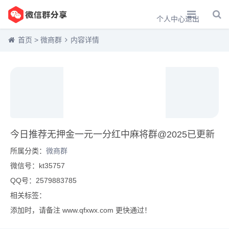
个人中心
退出
首页
>
微商群
内容详情
今日推荐无押金一元一分红中麻将群@2025已更新
所属分类：
微商群
微信号：kt35757
QQ号：2579883785
相关标签：
添加时，请备注 www.qfxwx.com 更快通过！