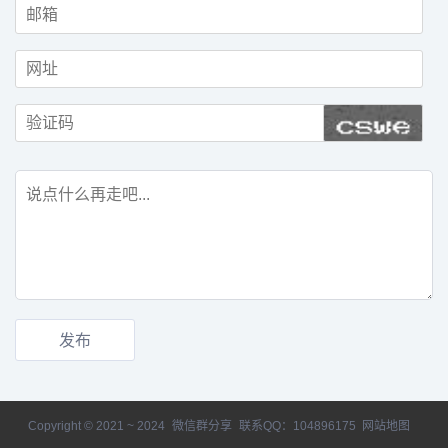
Copyright © 2021 ~ 2024
微信群分享
联系QQ：104896175
网站地图