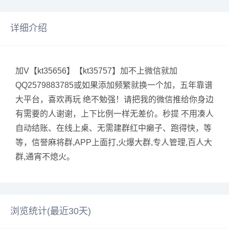
详细介绍
加V【kt35656】【kt35757】加不上微信就加
QQ2579883785或如果添加频繁就换一个加，五年靠谱
大平台，喜欢再玩 绝不勉强！请把我的微信推给你身边
有需要的人谢谢，上下比例一样无差价。秒提 不用凑人
自动结账、在线上桌、无需建群红中癞子、跑得快，等
等，信誉麻将群,APP上面打,火爆大群,专人管理,百人大
群,通宵不熄火。
浏览统计(最近30天)