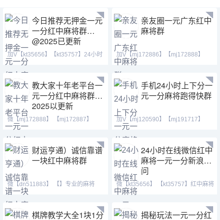
今日推荐无押金一元
亲友圈一元广东红中
一分红中麻将群
麻将群
@2025已更新
加V【kt35656】【kt35757】24小时
加V【mj172886】【mj172888】
火爆不缺脚ios签约正
【mj172887】七年靠谱老
教大家十年老平台一
手机24小时上下分一
元一分红中麻将群
元一分麻将跑得快群
2025以更新
微【mj172888】 【mj172887】
加V【mj120590】【mj191717】
【mj172889】红中麻将群
【ab120590】七年靠谱老
财运亨通）诚信靠谱
24小时在线微信红中
一块红中麻将群
麻将一元一分新浪爱
问
微【dn511883】 【】专业的麻将
微【kt35656】 【kt35757】红中麻将
群，诚信靠谱老群，全网独
跑得快 全天24小
棋牌教学大全1块1分
揭秘玩法一元一分红