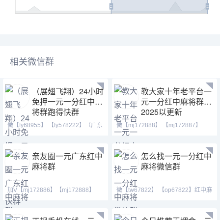
相关微信群
（展翅飞翔）24小时
教大家十年老平台一
免押一元一分红中麻
元一分红中麻将群
将群跑得快群
2025以更新
微【fy68955】 【fy578222】（广东
微【mj172888】 【mj172887】
一元一分红中癞子爆
【mj172889】红中麻将群
亲友圈一元广东红中
怎么找一元一分红中
麻将群
麻将微信群
加V【mj172886】【mj172888】
微【tw67822】 【op67822】红中麻
【mj172887】七年靠谱老
将 跑得快 全天24小