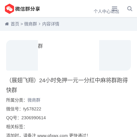
个人中心
退出
首页
>
微商群
内容详情
（展翅飞翔）24小时免押一元一分红中麻将群跑得
快群
所属分类：
微商群
微信号：fy578222
QQ号：2306990614
相关标签：
添加时，请备注 www.qfxwx.com 更快通过！