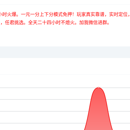
得快 全天24小时火爆。一元一分上下分模式免押！玩家真实靠谱，实
法多种，任君挑选。全天二十四小时不熄火。加我微信进群。