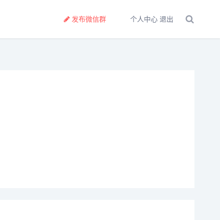
发布微信群
个人中心
退出