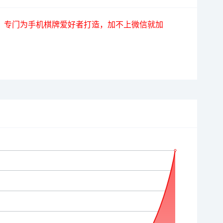
时定位，专门为手机棋牌爱好者打造，加不上微信就加