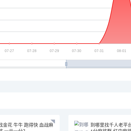
找金花 牛牛 跑得快 血战麻
到哪里找千人老平台
将 一元一分？
1分麻将群-红中麻将