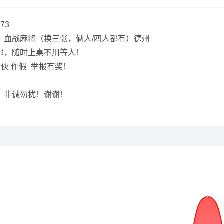
673
快 血战麻将（换三张，俩人/四人都有）德州
部，随时上桌不用等人！
伙 作假 举报有奖！
！非诚勿扰！谢谢！