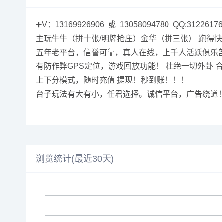
➕V：13169926906 或 13058094780 QQ:3122617
主玩牛牛（拼十张/明牌抢庄）金华（拼三张） 跑得
五年老平台，信誉可靠，真人在线，上千人活跃俱乐
有防作弊GPS定位，游戏回放功能！ 杜绝一切外卦 合
上下分模式，随时充值 提现！秒到账！！！
台子玩法有大有小，任君选择。诚信平台，广告绕道
浏览统计(最近30天)