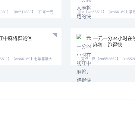
1881】 【dn511883】（广东一元
加V【wb66511】【wb66169】
癞子爆
载，下好拉你进麻将
红中麻将群诚信
一元一分24小时在
麻将，跑得快
6511】【wb66169】七年靠谱大
1.亮点：微【zm552662】【xh552
：全天24
服QQ【1438079643