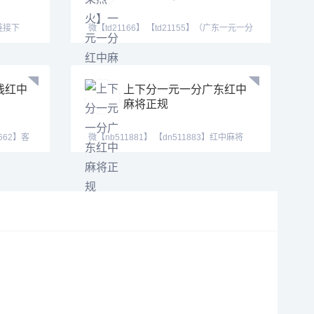
拿链接下
微【td21166】 【td21155】（广东一元一分
红中癞子爆炸
线红中
上下分一元一分广东红中
麻将正规
662】客
微【nb511881】 【dn511883】红中麻将
群、跑得快群。