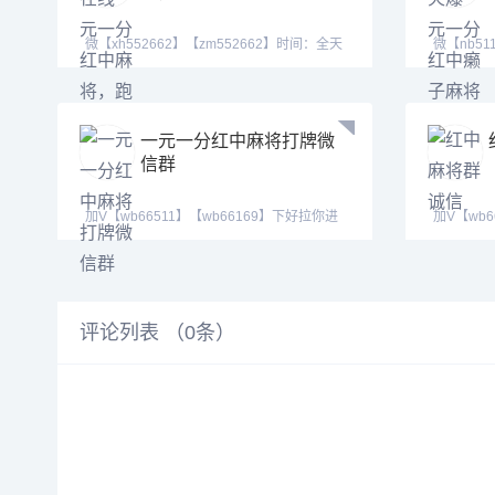
微【xh552662】【zm552662】时间：全天
微【nb51
24小时 游戏类型：
一分红中
一元一分红中麻将打牌微
信群
加V【wb66511】【wb66169】下好拉你进
加V【wb6
麻将,血战群。红
平台，时间
评论列表 （
0
条）