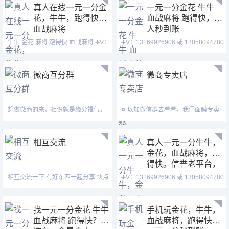
真人在线一元一分金
一元一分金花 牛牛
花，牛牛，跑得快，
血战麻将 跑得快，真
血战麻将
人秒到账
牛牛 金花 麻将 跑得快 血战麻将 ➕V：
➕V：13169926906 或 13058094780
13169926906 或
QQ:3122617673 玩
微商互分群
微商专卖店
想做微商的来，相识就是缘分福气，
可以加微信群去看看，我们面膜专卖
欢迎进群先＋群主
店旬邮送货
相互交流
真人一元一分牛牛，
金花，血战麻将，跑
得快。信誉老平台，
秒到账！
相互交流一下 有好东西一起分享 快点
➕V：13169926906 或 13058094780
来吧
QQ:3122617673 玩
找一元一分金花 牛牛
手机玩金花，牛牛，
血战麻将 跑得快？我
血战麻将，跑得快，