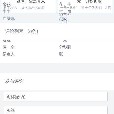
这有，全是真人
一元一分秒到账
进平台➕V：13169926906 或
一元一分斗牛（拼十/明牌抢庄） 金花
13058094780 QQ:31226176
跑得快 血战麻将 德
评论列表 （
0
条）
发布评论