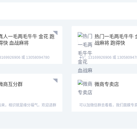
真人一毛两毛牛牛 金花 跑
热门一毛两毛牛牛 
得快 血战麻将
战麻将 跑得快
906 或 13058094780
➕V：13169926906 或 13058094780
17673
QQ:3122617673 金
微商互分群
微商专卖店
的来，相识就是缘分福气，欢迎进群
可以加微信群去看看，我们面膜专
货