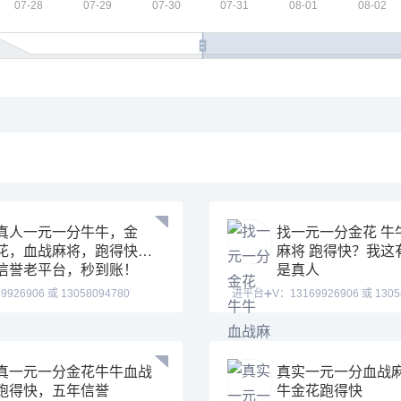
真人一元一分牛牛，金
找一元一分金花 牛
花，血战麻将，跑得快。
麻将 跑得快？我这
信誉老平台，秒到账！
是真人
 或 13058094780
进平台➕V：13169926906 或 13058094780
617673 玩
QQ:31226176
真一元一分金花牛牛血战
真实一元一分血战
跑得快，五年信誉
牛金花跑得快