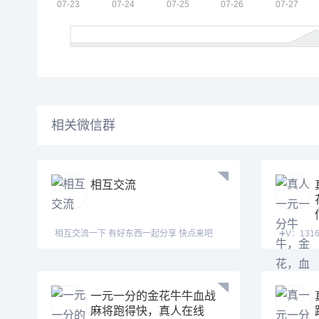
相关微信群
相互交流
相互交流一下 有好东西一起分享 快点来吧
➕V：13169926906
QQ:3122
一元一分的金花牛牛血战
麻将跑得快，真人在线