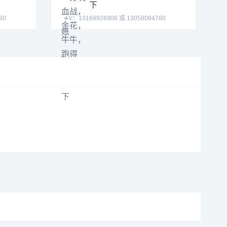
下
➕V：13169926906 或 13058094780
QQ:3122617673 玩