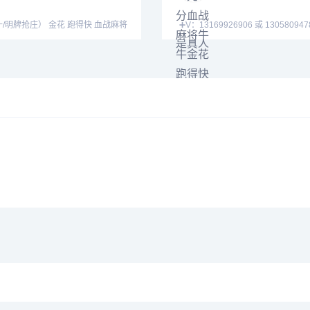
） 金花 跑得快 血战麻将
➕V：13169926906 或 13058094780
➕
QQ:3122617673 玩