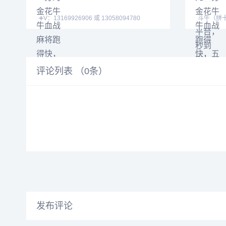
➕V：13169926906 或 13058094780
斗牛（拼十/明牌抢庄
QQ:3122617673 主
德州扑克
评论列表 （
0
条）
发布评论