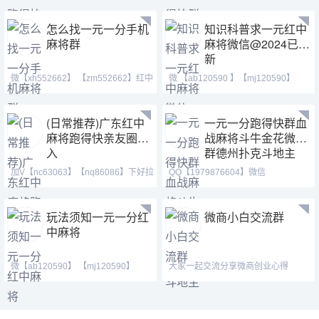
怎么找一元一分手机
知识科普求一元红中
麻将群
麻将微信@2024已更
新
微【xh552662】 【zm552662】红中
微 【ab120590 】【mj120590】
麻将 跑得快 全天24
【tj525555】等风也等你
(日常推荐)广东红中
一元一分跑得快群血
麻将跑得快亲友圈加
战麻将斗牛金花微信
入
群德州扑克斗地主
加V【nc63063】【nq86086】下好拉
QQ【1979876604】微信
你进麻将,血战群。红
【187207459】 跑得快群亲友圈、
玩法须知一元一分红
微商小白交流群
中麻将
微【ab120590】 【mj120590】
大家一起交流分享微商创业心得
【tj525555】（广东一元一