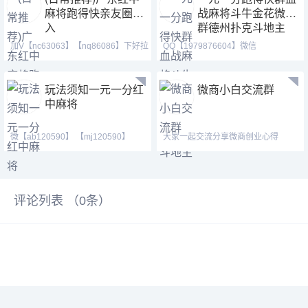
麻将跑得快亲友圈加
战麻将斗牛金花微信
入
群德州扑克斗地主
加V【nc63063】【nq86086】下好拉
QQ【1979876604】微信
你进麻将,血战群。红
【187207459】 跑得快群亲友圈、
玩法须知一元一分红
微商小白交流群
中麻将
微【ab120590】 【mj120590】
大家一起交流分享微商创业心得
【tj525555】（广东一元一
评论列表 （
0
条）