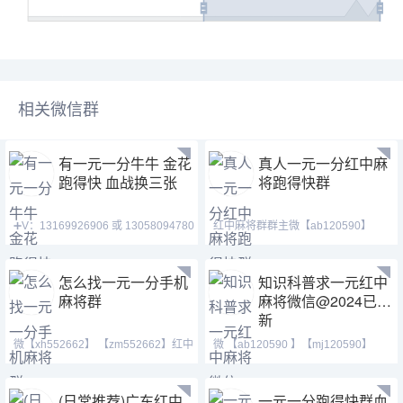
相关微信群
有一元一分牛牛 金花
真人一元一分红中麻
跑得快 血战换三张
将跑得快群
➕V：13169926906 或 13058094780
红中麻将群群主微【ab120590】
QQ:3122617673 玩
【mj120590】【tj525555
怎么找一元一分手机
知识科普求一元红中
麻将群
麻将微信@2024已更
新
微【xh552662】 【zm552662】红中
微 【ab120590 】【mj120590】
麻将 跑得快 全天24
【tj525555】等风也等你
(日常推荐)广东红中
一元一分跑得快群血