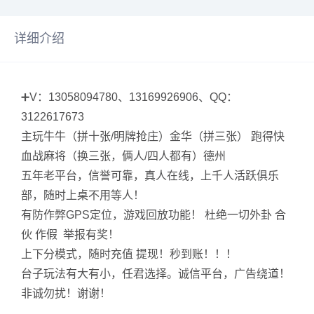
详细介绍
➕V：13058094780、13169926906、QQ：
3122617673
主玩牛牛（拼十张/明牌抢庄）金华（拼三张） 跑得快
血战麻将（换三张，俩人/四人都有）德州
五年老平台，信誉可靠，真人在线，上千人活跃俱乐
部，随时上桌不用等人！
有防作弊GPS定位，游戏回放功能！ 杜绝一切外卦 合
伙 作假 举报有奖！
上下分模式，随时充值 提现！秒到账！！！
台子玩法有大有小，任君选择。诚信平台，广告绕道！
非诚勿扰！谢谢！