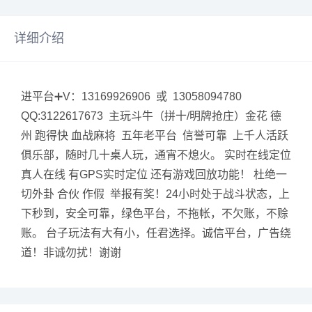
详细介绍
进平台➕V：13169926906 或 13058094780
QQ:3122617673 主玩斗牛（拼十/明牌抢庄）金花 德
州 跑得快 血战麻将 五年老平台 信誉可靠 上千人活跃
俱乐部，随时几十桌人玩，通宵不熄火。 实时在线定位
真人在线 有GPS实时定位 还有游戏回放功能！ 杜绝一
切外卦 合伙 作假 举报有奖！24小时处于战斗状态，上
下秒到，安全可靠，绿色平台，不拖帐，不欠账，不赊
账。 台子玩法有大有小，任君选择。诚信平台，广告绕
道！非诚勿扰！谢谢