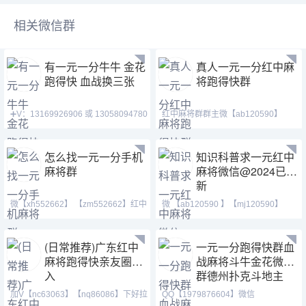
相关微信群
有一元一分牛牛 金花
真人一元一分红中麻
跑得快 血战换三张
将跑得快群
➕V：13169926906 或 13058094780
红中麻将群群主微【ab120590】
QQ:3122617673 玩
【mj120590】【tj525555
怎么找一元一分手机
知识科普求一元红中
麻将群
麻将微信@2024已更
新
微【xh552662】 【zm552662】红中
微 【ab120590 】【mj120590】
麻将 跑得快 全天24
【tj525555】等风也等你
(日常推荐)广东红中
一元一分跑得快群血
麻将跑得快亲友圈加
战麻将斗牛金花微信
入
群德州扑克斗地主
加V【nc63063】【nq86086】下好拉
QQ【1979876604】微信