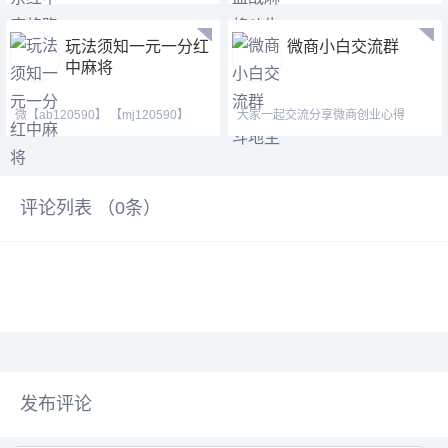
你进麻将,血战群。红
【187207459】 跑得快群亲友圈、
玩法须知一元一分红
微商小白交流群
中麻将
微【ab120590】 【mj120590】
大家一起交流分享微商创业心得
【tj525555】（广东一元一
评论列表 （
0
条）
发布评论