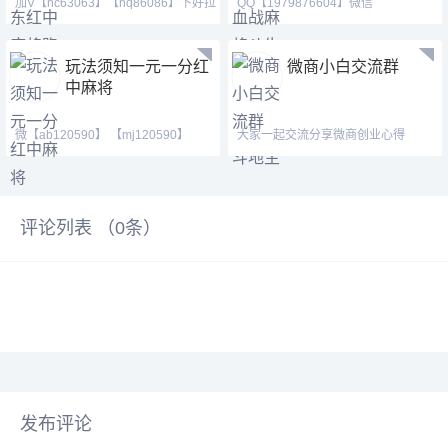
加V【nc63063】【nq86086】下好拉
QQ【1979876604】微信
你进麻将,血战群。红
【187207459】 跑得快群亲友圈、
玩法须知一元一分红
微商小白交流群
中麻将
微【ab120590】 【mj120590】
大家一起交流分享微商创业心得
【tj525555】（广东一元一
评论列表 （
0
条）
发布评论