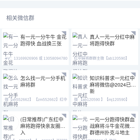
相关微信群
有一元一分牛牛 金花
真人一元一分红中麻
跑得快 血战换三张
将跑得快群
➕V：13169926906 或 13058094780
红中麻将群群主微【ab120590】
QQ:3122617673 玩
【mj120590】【tj525555
怎么找一元一分手机
知识科普求一元红中
麻将群
麻将微信@2024已更
新
微【xh552662】 【zm552662】红中
微 【ab120590 】【mj120590】
麻将 跑得快 全天24
【tj525555】等风也等你
(日常推荐)广东红中
一元一分跑得快群血
麻将跑得快亲友圈加
战麻将斗牛金花微信
入
群德州扑克斗地主