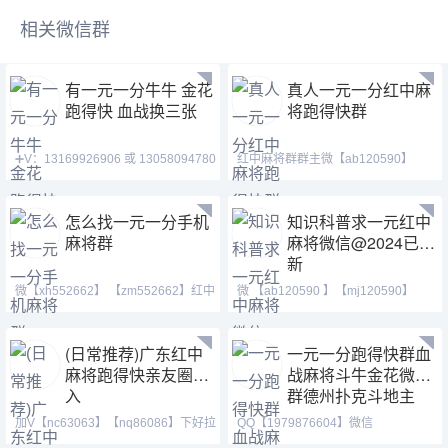
相关微信群
有一元一分牛牛 金花
真人一元一分红中麻
跑得快 血战换三张
将跑得快群
➕V：13169926906 或 13058094780
红中麻将群群主微【ab120590】
QQ:3122617673 玩
【mj120590】【tj525555
怎么找一元一分手机
知识科普求一元红中
麻将群
麻将微信@2024已更
新
微【xh552662】 【zm552662】红中
微 【ab120590 】【mj120590】
麻将 跑得快 全天24
【tj525555】等风也等你
(日常推荐)广东红中
一元一分跑得快群血
麻将跑得快亲友圈加
战麻将斗牛金花微信
入
群德州扑克斗地主
加V【nc63063】【nq86086】下好拉
QQ【1979876604】微信
你进麻将,血战群。红
【187207459】 跑得快群亲友圈、