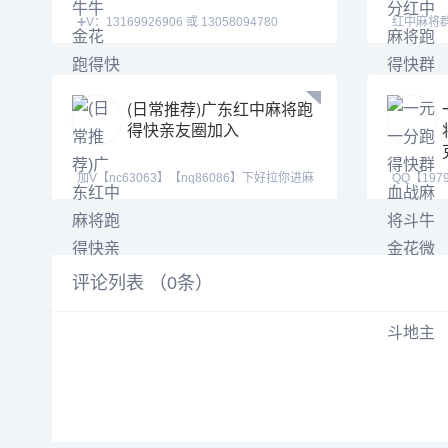
➕V：13169926906 或 13058094780
红中麻将群
QQ:3122617673 玩
【mj1205
(日常推荐)广东红中麻将跑
得快亲友圈加入
加V【nc63063】【nq86086】下好拉你进麻
QQ【197
将,血战群。红
得快群亲
评论列表 （
0
条）