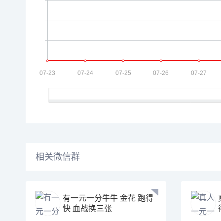
相关微信群
有一元一分牛牛 金花 跑得
快 血战换三张