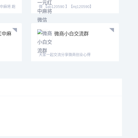
红中麻将 跑
微 【ab120590 】【mj120590】
【tj525555】等风也等你
红中麻
微商小白交流群
大家一起交流分享微商创业心得