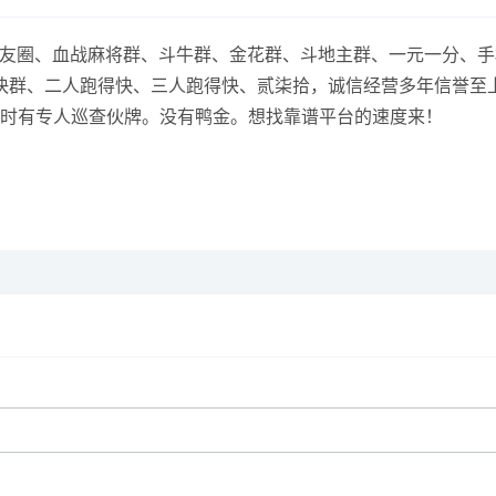
】 跑得快群亲友圈、血战麻将群、斗牛群、金花群、斗地主群、一元一
快群、二人跑得快、三人跑得快、贰柒拾，诚信经营多年信誉至
放随时有专人巡查伙牌。没有鸭金。想找靠谱平台的速度来！