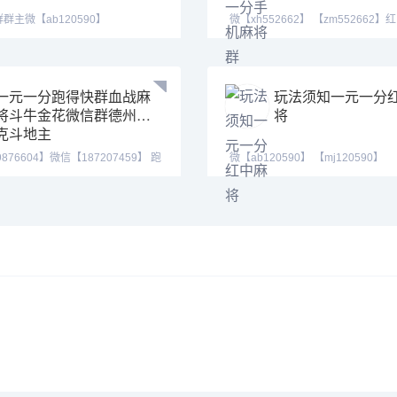
群主微【ab120590】
微【xh552662】 【zm552662】
90】【tj525555
得快 全天24
一元一分跑得快群血战麻
玩法须知一元一分
将斗牛金花微信群德州扑
将
克斗地主
9876604】微信【187207459】 跑
微【ab120590】 【mj120590】
友圈、
【tj525555】（广东一元一