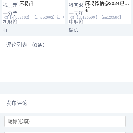
麻将群
麻将微信@2024已更
新
微【xh552662】 【zm552662】红中
微 【ab120590 】【mj120590】
麻将 跑得快 全天24
【tj525555】等风也等你
评论列表 （
0
条）
发布评论